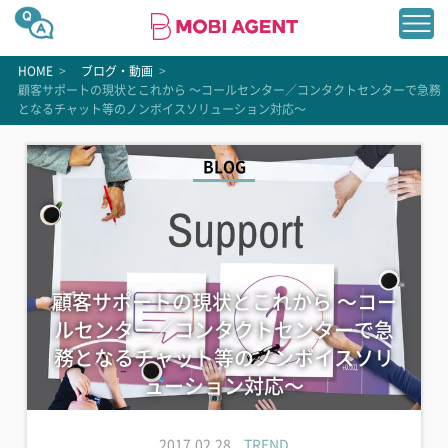
HOME
>
ブログ・動画
>
顧客サポートの現状とこれから 〜コールセンター／コンタクトセンターで急務
となるチャット等のノンボイスソリューション対応〜
BLOG
顧客サポートの現状とこれから 〜コー
ルセンター／コンタクトセンターで急
務となるチャット等のノンボイスソリ
ューション対応〜
2017.02.28
TREND