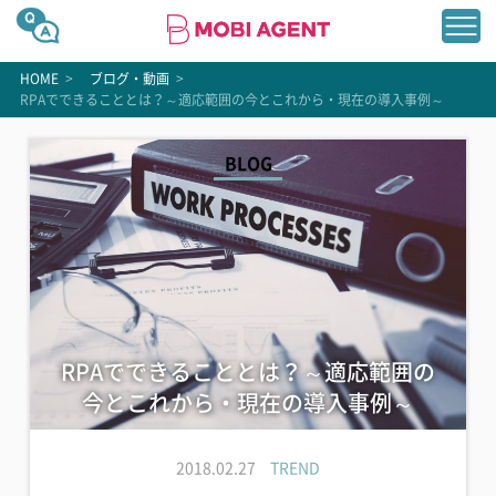
HOME
>
ブログ・動画
>
RPAでできることとは？～適応範囲の今とこれから・現在の導入事例～
BLOG
RPAでできることとは？～適応範囲の
今とこれから・現在の導入事例～
2018.02.27
TREND