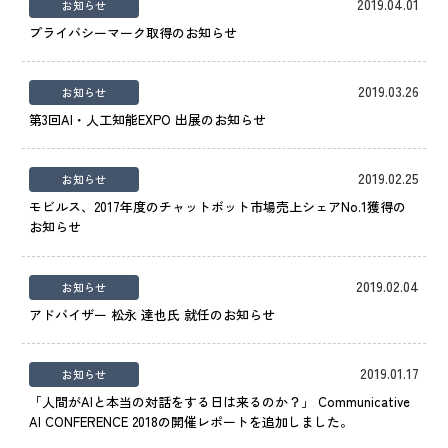
IR情報
2019.04.01
お知らせ
プライバシーマーク取得のお知らせ
CX向上情報サイト
2019.03.26
お知らせ
第3回AI・人工知能EXPO 出展のお知らせ
2019.02.25
お知らせ
モビルス、2017年度のチャットボット市場売上シェアNo.1獲得の
お知らせ
2019.02.04
お知らせ
アドバイザー 松永 達也氏 就任のお知らせ
2019.01.17
お知らせ
「人間がAIと本当の対話をする日は来るのか？」 Communicative
AI CONFERENCE 2018の開催レポートを追加しました。