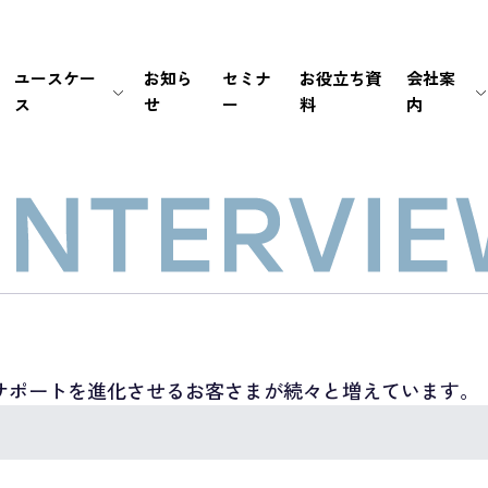
ユースケー
お知ら
セミナ
お役立ち資
会社案
ス
せ
ー
料
内
生保・損保
待ち時間・あふれ呼を改善
会社情報
新卒採用
経営情報
銀行・証券
書類手続き自動化
マネジメント
中途採用
IRライブラリ
メーカー
セキュリティの高い個別応対を
ミッション / バリュー
IRカレンダー
EC・小売り
ユーザーの利便性を向
個人情報の取扱いにつ
FAQ
その他（官公庁・インフラ）
電話応対時間を削減
PCI DSS認証について
免責事項
導入前後のサポートで
サステナビリティポリ
電子公告
サポートを進化させるお客さまが続々と増えています。