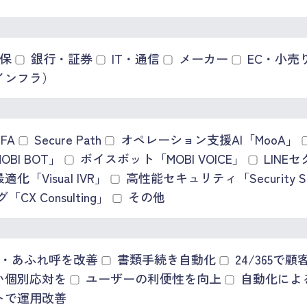
保
銀行・証券
IT・通信
メーカー
EC・小売
インフラ）
MFA
Secure Path
オペレーション支援AI「MooA」
BI BOT」
ボイスボット「MOBI VOICE」
LINE
「Visual IVR」
高性能セキュリティ「Security Su
X Consulting」
その他
・あふれ呼を改善
書類手続き自動化
24/365で
い個別応対を
ユーザーの利便性を向上
自動化による
トで運用改善