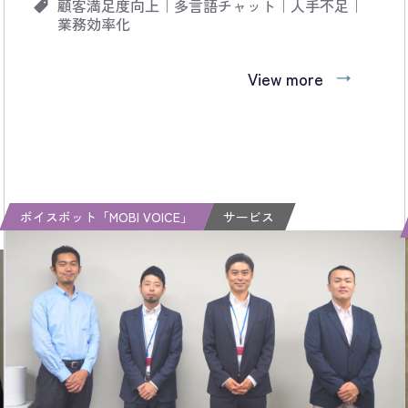
顧客満足度向上
｜
多言語チャット
｜
人手不足
｜
業務効率化
View more
ボイスボット「MOBI VOICE」
サービス