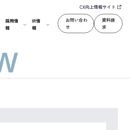
CX向上情報サイト
お問い合わ
資料請
採用情
IR情
せ
求
報
報
IT・通信
24/365で顧客満足度を向上
セールスパートナー
株式情報
上
いて
サービス
自動化によるROI改善
情報セキュリティ基本方針
ディスクロージャーポリシー
運用改善
シー