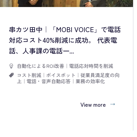
串カツ田中｜「MOBI VOICE」で電話
対応コスト40%削減に成功。 代表電
話、人事課の電話一...
自動化によるROI改善
｜
電話応対時間を削減
コスト削減
｜
ボイスボット
｜
従業員満足度の向
上
｜
電話・音声自動応答
｜
業務の効率化
View more