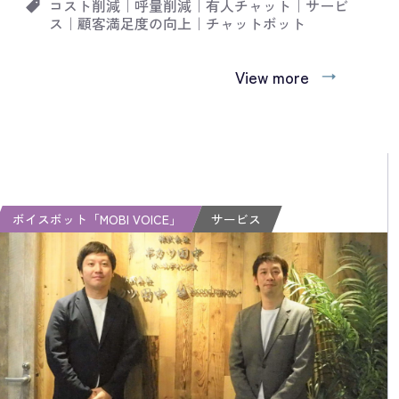
コスト削減
｜
呼量削減
｜
有人チャット
｜
サービ
ス
｜
顧客満足度の向上
｜
チャットボット
View more
ボイスボット「MOBI VOICE」
サービス