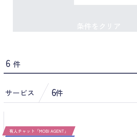
条件をクリア
6
件
6
サービス
件
有人チャット「MOBI AGENT」