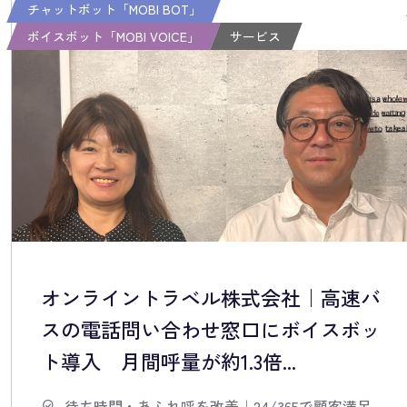
チャットボット「MOBI BOT」
ボイスボット「MOBI VOICE」
サービス
オンライントラベル株式会社｜高速バ
スの電話問い合わせ窓口にボイスボッ
ト導入 月間呼量が約1.3倍...
待ち時間・あふれ呼を改善
｜
24/365で顧客満足