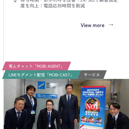
度を向上
｜
電話応対時間を削減
View more
有人チャット「MOBI AGENT」
LINEセグメント配信「MOBI CAST」
サービス