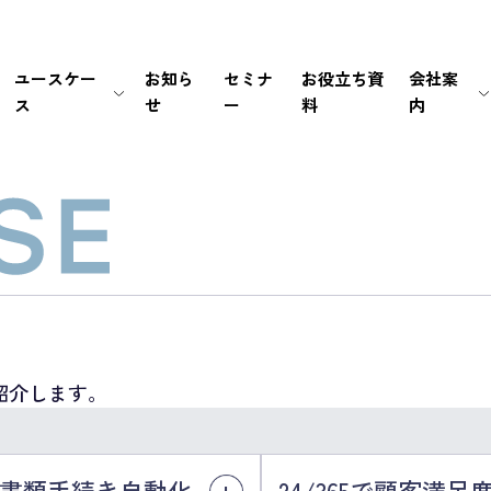
ユースケー
お知ら
セミナ
お役立ち資
会社案
ス
せ
ー
料
内
生保・損保
待ち時間・あふれ呼を改善
会社情報
新卒採用
経営情報
銀行・証券
書類手続き自動化
マネジメント
中途採用
IRライブラリ
メーカー
セキュリティの高い個別応対を
ミッション / バリュー
IRカレンダー
EC・小売り
ユーザーの利便性を向
個人情報の取扱いにつ
FAQ
その他（官公庁・インフラ）
電話応対時間を削減
PCI DSS認証について
免責事項
導入前後のサポートで
サステナビリティポリ
電子公告
紹介します。
書類手続き自動化
24/365で顧客満足