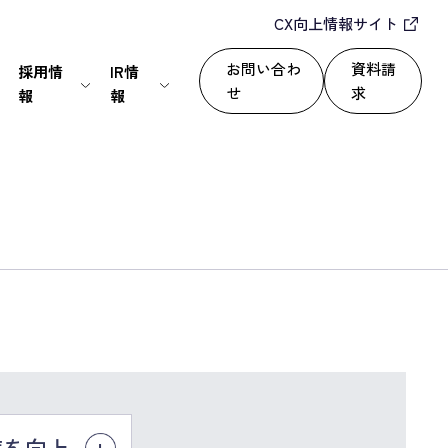
CX向上情報サイト
お問い合わ
資料請
採用情
IR情
せ
求
報
報
IT・通信
24/365で顧客満足度を向上
セールスパートナー
株式情報
上
いて
サービス
自動化によるROI改善
情報セキュリティ基本方針
ディスクロージャーポリシー
運用改善
シー
度を向上