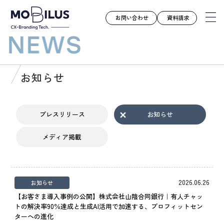
お問い合わせ
資料請求
モビルスとは
お知らせ
サービス
導入事例
プレスリリース
お知らせ
ユースケース
メディア掲載
お知らせ
セミナー
お役立ち資料
2026.06.26
お知らせ
会社案内
【お客さま導入事例の公開】株式会社山陰合同銀行｜有人チャッ
トの解決率90％達成と生成AI活用で加速する、プロフィットセン
採用情報
ターへの進化