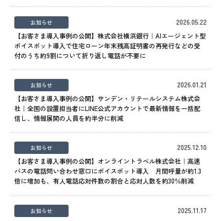
IR情報
CX向上情報サイト
2026.05.22
お知らせ
【お客さま導入事例の公開】株式会社横浜銀行｜AIエージェント型
ボイスボット導入で住宅ローン年末残高証明書の再発行などの受
付のうち約9割について折り返し電話が不要に
2026.01.21
お知らせ
【お客さま導入事例の公開】サンデン・リテールシステム株式会
社｜全国の設置担当者にLINE公式アカウントで最新情報を一括配
信し、情報展開の人員を約半分に削減
2025.12.10
お知らせ
【お客さま導入事例の公開】オンライントラベル株式会社｜高速
バスの電話問い合わせ窓口にボイスボット導入 月間呼量が約1.3
倍に増加も、有人電話応対件数の割合と応対人数を約30％削減
2025.11.17
お知らせ