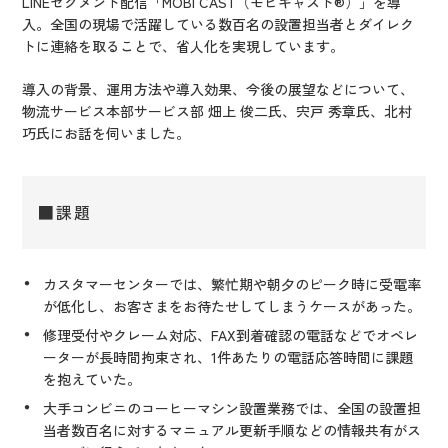
LINEセグメント配信「MOBI CAST（モビキャスト®）」を導
入。全国の現場で活躍している数百名の設置担当者とダイレク
トに連絡を取ることで、省人化を実現しています。
導入の背景、運用方法や導入効果、今後の展望などについて、
物流サービス本部サービス部 畑上 俊二氏、宍戸 秀章氏、北村
巧氏にお話を伺いました。
■課題
カスタマーセンターでは、繁忙期や朝夕のピーク時に受電率
が低化し、お客さまをお待たせしてしまうケースがあった。
修理受付やクレーム対応、FAX到着確認の電話などでオペレ
ーターが長時間拘束され、1件あたりの電話応答時間に課題
を抱えていた。
大手コンビニのコーヒーマシン設置業務では、全国の設置担
当者数百名に対するマニュアル更新手順などの情報共有がス