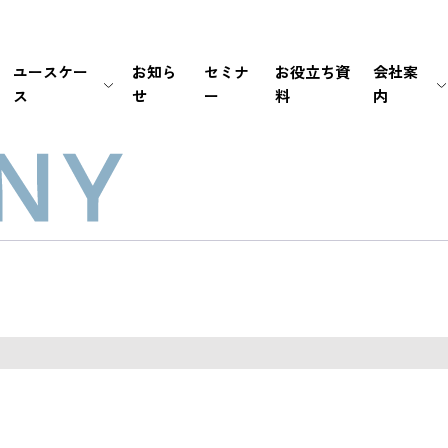
ユースケー
お知ら
セミナ
お役立ち資
会社案
ス
せ
ー
料
内
生保・損保
待ち時間・あふれ呼を改善
会社情報
新卒採用
経営情報
銀行・証券
書類手続き自動化
マネジメント
中途採用
IRライブラリ
メーカー
セキュリティの高い個別応対を
ミッション / バリュー
IRカレンダー
EC・小売り
ユーザーの利便性を向
個人情報の取扱いにつ
FAQ
その他（官公庁・インフラ）
電話応対時間を削減
PCI DSS認証について
免責事項
導入前後のサポートで
サステナビリティポリ
電子公告