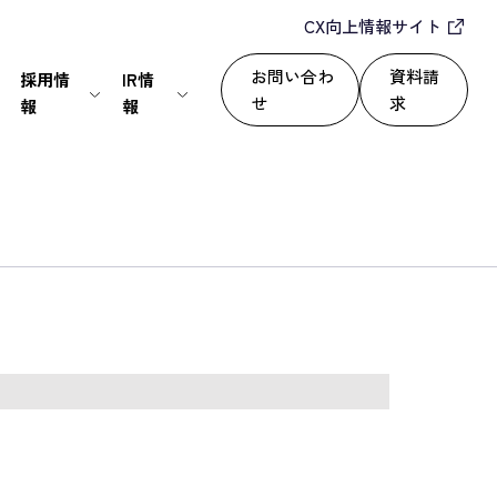
CX向上情報サイト
お問い合わ
資料請
採用情
IR情
せ
求
報
報
IT・通信
24/365で顧客満足度を向上
セールスパートナー
株式情報
上
いて
サービス
自動化によるROI改善
情報セキュリティ基本方針
ディスクロージャーポリシー
運用改善
シー