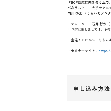
『BCP対応に向き合う上で
パネリスト ：大手テクニ
向川 啓太 （りらいあデジ
モデレーター：石井 智宏（
※ 内容に関しましては、予
・主催：モビルス、りらい
・セミナーサイト：
https:/
申し込み方法