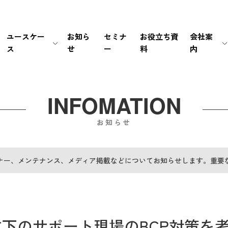
ユースケー
お知ら
セミナ
お役立ち資
会社案
ス
せ
ー
料
内
生保・損保
待ち時間・あふれ呼を改善
会社情報
新卒採用
経営情報
銀行・証券
書類手続き自動化
マネジメント
中途採用
IRライブラリ
INFOMATION
お知らせ
メーカー
セキュリティの高い個別応対を
ミッション / バリュー
IRカレンダー
EC・小売り
ユーザーの利便性を向
個人情報の取扱いにつ
FAQ
ナー、メンテナンス、メディア掲載などについてお知らせします。重要
その他（官公庁・インフラ）
電話応対時間を削減
PCI DSS認証について
免責事項
導入前後のサポートで
サステナビリティポリ
電子公告
下のサポート現場のBCP対策を