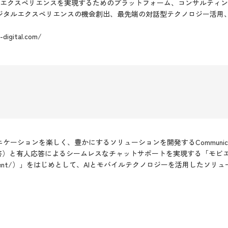
タルエクスペリエンスを実現するためのプラットフォーム、コンサルティ
ジタルエクスペリエンスの機会創出、最先端の対話型テクノロジー活用
digital.com/
ションを楽しく、豊かにするソリューションを開発するCommunication 
応答）と有人応答によるシームレスなチャットサポートを実現する「モビ
.co.jp/agent/）」をはじめとして、AIとモバイルテクノロジーを活用し