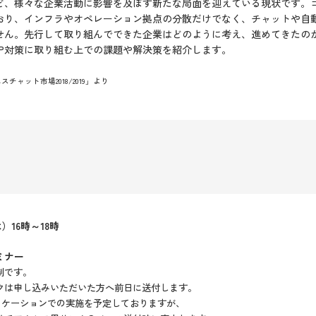
ど、様々な企業活動に影響を及ぼす新たな局面を迎えている現状です。
ており、インフラやオペレーション拠点の分散だけでなく、チャットや自
せん。先行して取り組んでできた企業はどのように考え、進めてきたの
CP対策に取り組む上での課題や解決策を紹介します。
ジネスチャット市場2018/2019」より
）16時～18時
ミナー
制です。
クは申し込みいただいた方へ前日に送付します。
リケーションでの実施を予定しておりますが、