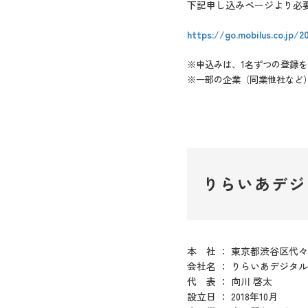
下記申し込みページより必
https://go.mobilus.co.jp/
※申込みは、1名ずつの登録
※一部の企業（同業他社など
りらいあデジ
本 社 ： 東京都渋谷区代々木
会社名 ： りらいあデジタル株式会社
代 表 ： 向川 啓太
設立日 ： 2018年10月