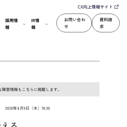
CX向上情報サイト
お問い合わ
資料請
採用情
IR情
せ
求
報
報
IT・通信
24/365で顧客満足度を向上
セールスパートナー
株式情報
上
いて
サービス
自動化によるROI改善
情報セキュリティ基本方針
ディスクロージャーポリシー
な障害情報もこちらに掲載します。
運用改善
シー
2020年4月9日（木）18:30
考える