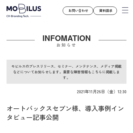
お問い合わせ
資料請求
INFOMATION
モビルスとは
お知らせ
サービス
導入事例
モビルスのプレスリリース、セミナー、メンテナンス、メディア掲載
などについてお知らせします。重要な障害情報もこちらに掲載しま
ユースケース
す。
お知らせ
2021年11月26日（金）12:30
セミナー
お役立ち資料
オートバックスセブン様、導入事例イン
会社案内
タビュー記事公開
採用情報