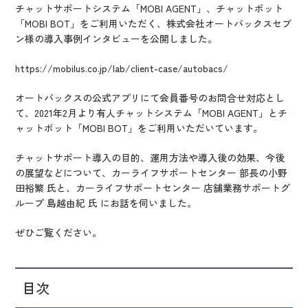
IR情報
チャットサポートシステム「MOBI AGENT」、チャットボット
「MOBI BOT」をご利用いただく、株式会社オートバックスセブ
CX向上情報サイト
ン様の導入事例インタビューを公開しました。
https://mobilus.co.jp/lab/client-case/autobacs/
オートバックスの公式アプリにて会員番号のお問合せ対応とし
て、2021年2月より有人チャットシステム「MOBI AGENT」とチ
ャットボット「MOBI BOT」をご利用いただいています。
チャットサポート導入の目的、運用方法や導入後の効果、今後
の展望などについて、カーライフサポートセンター 部長の小野
田裕繁 氏と、カーライフサポートセンター 店舗業務サポートグ
ループ 島越由紀 氏 にお話を伺いました。
ぜひご覧ください。
目次