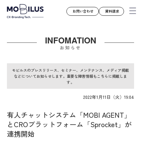
お問い合わせ
資料請求
INFOMATION
モビルスとは
お知らせ
サービス
導入事例
モビルスのプレスリリース、セミナー、メンテナンス、メディア掲載
などについてお知らせします。重要な障害情報もこちらに掲載しま
ユースケース
す。
お知らせ
2022年1月11日（火）19:04
セミナー
お役立ち資料
有人チャットシステム「MOBI AGENT」
会社案内
とCROプラットフォーム「Sprocket」が
採用情報
連携開始