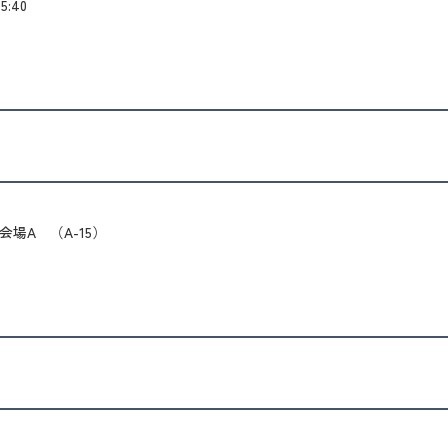
15:40
会場A （A-15）