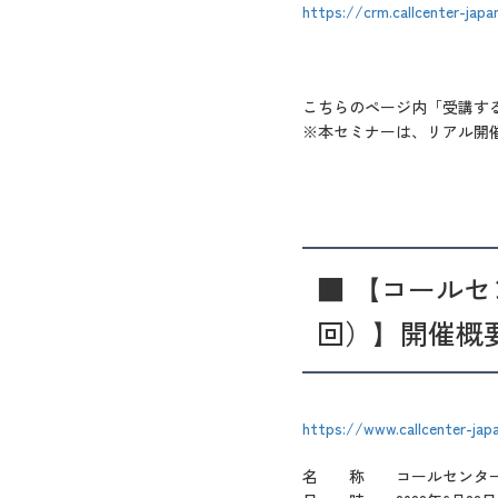
https://crm.callcenter-ja
こちらのページ内「受講す
※本セミナーは、リアル開
■
【コールセン
回）】開催概
https://www.callcenter-ja
名 称
コールセンター/