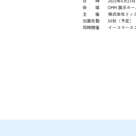
日 時
2022年6月23日
会 場
OMM 展示ホー
主 催 株式会社リックテ
出展社数 50社（予定）
同時開催 イーコマースフェア