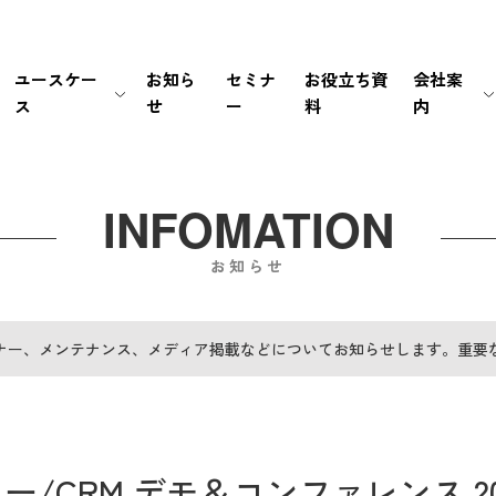
ユースケー
お知ら
セミナ
お役立ち資
会社案
ス
せ
ー
料
内
生保・損保
待ち時間・あふれ呼を改善
会社情報
新卒採用
経営情報
銀行・証券
書類手続き自動化
マネジメント
中途採用
IRライブラリ
INFOMATION
お知らせ
メーカー
セキュリティの高い個別応対を
ミッション / バリュー
IRカレンダー
EC・小売り
ユーザーの利便性を向
個人情報の取扱いにつ
FAQ
ナー、メンテナンス、メディア掲載などについてお知らせします。重要
その他（官公庁・インフラ）
電話応対時間を削減
PCI DSS認証について
免責事項
導入前後のサポートで
サステナビリティポリ
電子公告
/CRM デモ＆コンファレンス 2022