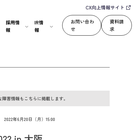
CX向上情報サイト
お問い合わ
資料請
採用情
IR情
せ
求
報
報
IT・通信
24/365で顧客満足度を向上
セールスパートナー
株式情報
上
いて
サービス
自動化によるROI改善
情報セキュリティ基本方針
ディスクロージャーポリシー
な障害情報もこちらに掲載します。
運用改善
シー
2022年6月20日（月）15:00
 in 大阪