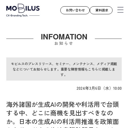
お問い合わせ
資料請求
INFOMATION
モビルスとは
お知らせ
サービス
導入事例
モビルスのプレスリリース、セミナー、メンテナンス、メディア掲載
などについてお知らせします。重要な障害情報もこちらに掲載しま
ユースケース
す。
お知らせ
2024年3月6日（水）10:00
セミナー
お役立ち資料
海外諸国が生成AIの開発や利活用で台頭
会社案内
する中、どこに商機を見出すべきなの
採用情報
か。日本の生成AIの利活用推進を政策面