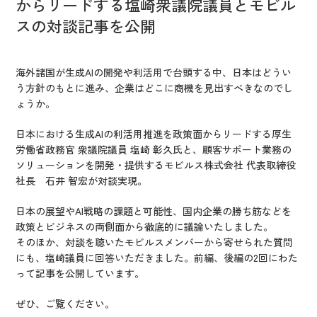
からリードする塩崎衆議院議員とモビル
IR情報
スの対談記事を公開
CX向上情報サイト
海外諸国が生成AIの開発や利活用で台頭する中、日本はどうい
う方針のもとに進み、企業はどこに商機を見出すべきなのでし
ょうか。
日本における生成AIの利活用推進を政策面からリードする厚生
労働省政務官 衆議院議員 塩崎 彰久氏と、顧客サポート業務の
ソリューションを開発・提供するモビルス株式会社 代表取締役
社長 石井 智宏が対談実現。
日本の展望やAI戦略の課題と可能性、国内企業の勝ち筋などを
政策とビジネスの両側面から徹底的に議論いたしました。
そのほか、対談を聴いたモビルスメンバーから寄せられた質問
にも、塩崎議員に回答いただきました。前編、後編の2回にわた
って記事を公開しています。
ぜひ、ご覧ください。