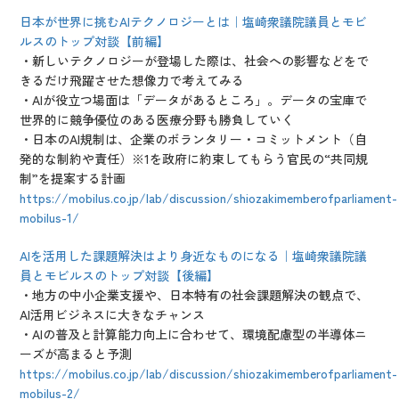
日本が世界に挑むAIテクノロジーとは｜塩崎衆議院議員とモビ
ルスのトップ対談【前編】
・新しいテクノロジーが登場した際は、社会への影響などをで
きるだけ飛躍させた想像力で考えてみる
・AIが役立つ場面は「データがあるところ」。データの宝庫で
世界的に競争優位のある医療分野も勝負していく
・日本のAI規制は、企業のボランタリー・コミットメント（自
発的な制約や責任）※1を政府に約束してもらう官民の“共同規
制”を提案する計画
https://mobilus.co.jp/lab/discussion/shiozakimemberofparliament-
mobilus-1/
AIを活用した課題解決はより身近なものになる｜塩崎衆議院議
員とモビルスのトップ対談【後編】
・地方の中小企業支援や、日本特有の社会課題解決の観点で、
AI活用ビジネスに大きなチャンス
・AIの普及と計算能力向上に合わせて、環境配慮型の半導体ニ
ーズが高まると予測
https://mobilus.co.jp/lab/discussion/shiozakimemberofparliament-
mobilus-2/