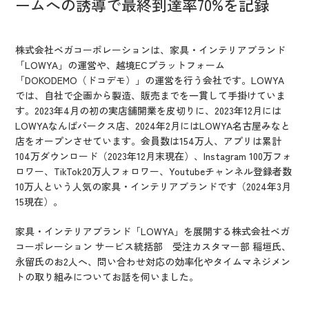
ームへの誘導で最終到達率70%を記録
IR情報
CX向上情報サイト
株式会社ベガコーポレーションは、家具・インテリアブランド
「LOWYA」の運営や、越境ECプラットフォーム
「DOKODEMO（ドコデモ）」の運営を行う会社です。LOWYA
では、自社で企画から製造、販売までを一貫して手掛けていま
す。2023年4月の初の実店舗開業を皮切りに、2023年12月には
LOWYAなんばパークス店、2024年2月にはLOWYA名古屋みなと
店をオープンさせています。会員数は154万人、アプリは累計
104万ダウンロード（2023年12月末現在）、Instagram 100万フォ
ロワー、TikTok20万人フォロワー、Youtubeチャンネル登録者数
10万人という人気の家具・インテリアブランドです（2024年3月
15現在）。
家具・インテリアブランド「LOWYA」を展開する株式会社ベガ
コーポレーション サービス統括部 受注カスタマー部 稲垣氏、
永留氏のお2人へ、問い合わせ対応の効率化やタイムマネジメン
トの取り組みについてお話を伺いました。