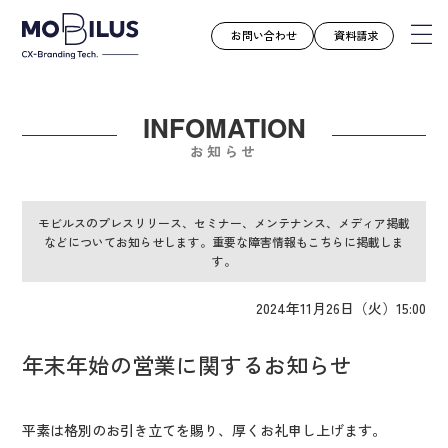
お問い合わせ
資料請求
INFOMATION
モビルスとは
お知らせ
サービス
導入事例
モビルスのプレスリリース、セミナー、メンテナンス、メディア掲載
などについてお知らせします。重要な障害情報もこちらに掲載しま
ユースケース
す。
お知らせ
2024年11月26日（火）15:00
セミナー
お役立ち資料
年末年始の営業に関するお知らせ
会社案内
採用情報
平素は格別のお引き立てを賜り、厚くお礼申し上げます。