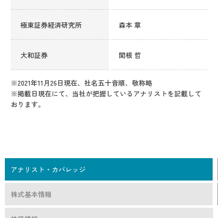
IR情報
CX向上情報サイト
極東証券経済研究所
森本 章
大和証券
関根 哲
※2021年11月26日現在、社名五十音順、敬称略
※掲載日現在にて、当社が把握しているアナリストを記載して
おります。
アナリスト・カバレッジ
株式基本情報