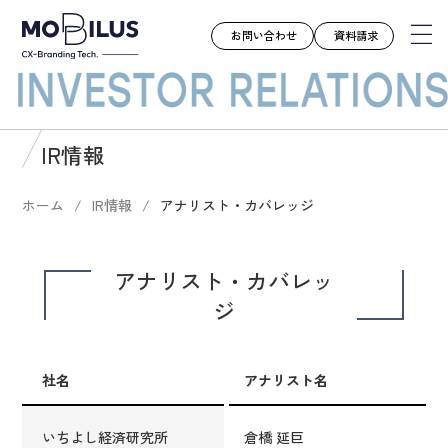
お問い合わせ
資料請求
モビルスとは
IR情報
サービス
ホーム
IR情報
アナリスト・カバレッジ
導入事例
ユースケース
アナリスト・カバレッ
お知らせ
ジ
セミナー
お役立ち資料
社名
アナリスト名
会社案内
採用情報
いちよし経済研究所
倉橋 延巨