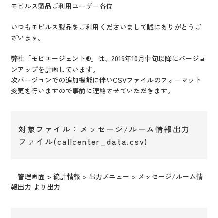
IR情報
モビルス製品ご利用ユーザー各位
CX向上情報サイト
いつもモビルス製品をご利用くださいまして誠にありがとうご
ざいます。
弊社「モビエージェント®」は、2019年10月中旬以降にバージョ
ンアップを計画しています。
次バージョンでの追加機能に伴いCSVファイルのフォーマット
変更を行いますので事前に連絡させていただきます。
対象ファイル：メッセージ/ルーム情報出力
ファイル(callcenter_data.csv)
管理画面 > 統計情報 > 出力メニュー > メッセージ/ルーム情
報出力 より出力