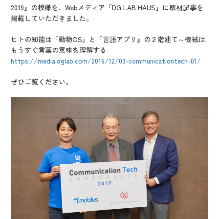
IR情報
2019』の模様を、Webメディア「DG LAB HAUS」に取材記事を
掲載していただきました。
CX向上情報サイト
ヒトの知能は『動物OS』と『言語アプリ』の２階建て～機械は
もうすぐ言葉の意味を理解する
https://media.dglab.com/2019/12/03-communicationtech-01/
ぜひご覧ください。