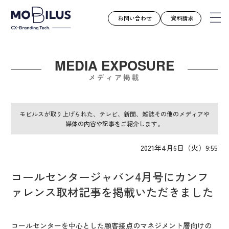
お問い合わせ
資料請求
MEDIA EXPOSURE
モビルスとは
メディア掲載
サービス
導入事例
モビルスが取り上げられた、テレビ、新聞、雑誌その他のメディアや
媒体の内容や記事をご紹介します。
ユースケース
お知らせ
2021年4月6日（火）9:55
セミナー
コールセンタージャパン4月号にカンフ
お役立ち資料
ァレンス取材記事を掲載いただきました
会社案内
採用情報
コールセンターを中心とした顧客接点のマネジメント層向けの