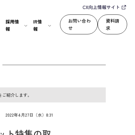
CX向上情報サイト
お問い合わ
資料請
採用情
IR情
せ
求
報
報
IT・通信
24/365で顧客満足度を向上
セールスパートナー
株式情報
上
いて
サービス
自動化によるROI改善
情報セキュリティ基本方針
ディスクロージャーポリシー
をご紹介します。
運用改善
シー
2022年4月27日（水）8:31
ット特集の取