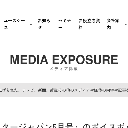
ユースケー
お知ら
セミナ
お役立ち資
会社案
ス
せ
ー
料
内
生保・損保
待ち時間・あふれ呼を改善
会社情報
新卒採用
経営情報
銀行・証券
書類手続き自動化
マネジメント
中途採用
IRライブラリ
MEDIA EXPOSURE
メディア掲載
メーカー
セキュリティの高い個別応対を
ミッション / バリュー
IRカレンダー
EC・小売り
ユーザーの利便性を向
個人情報の取扱いにつ
FAQ
上げられた、テレビ、新聞、雑誌その他のメディアや媒体の内容や記事
その他（官公庁・インフラ）
電話応対時間を削減
PCI DSS認証について
免責事項
導入前後のサポートで
サステナビリティポリ
電子公告
ンタージャパン5月号』のボイスボ