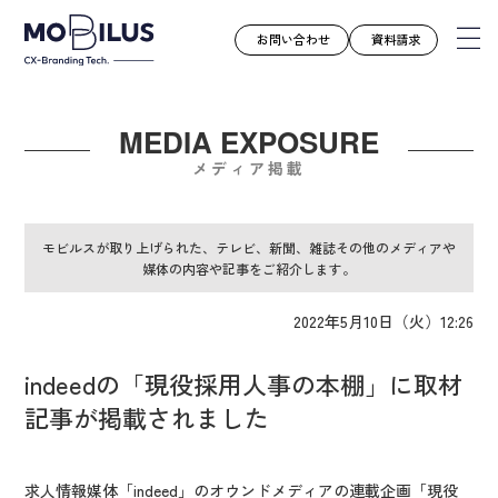
お問い合わせ
資料請求
MEDIA EXPOSURE
モビルスとは
メディア掲載
サービス
導入事例
モビルスが取り上げられた、テレビ、新聞、雑誌その他のメディアや
媒体の内容や記事をご紹介します。
ユースケース
お知らせ
2022年5月10日（火）12:26
セミナー
indeedの「現役採用人事の本棚」に取材
お役立ち資料
記事が掲載されました
会社案内
採用情報
求人情報媒体「indeed」のオウンドメディアの連載企画「現役