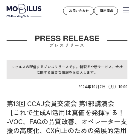
お問い合わせ
資料請求
PRESS RELEASE
モビルスとは
プレスリリース
サービス
導入事例
モビルスの配信するプレスリリースです。新製品や新サービス、会社
に関する重要な情報をお伝えします。
ユースケース
お知らせ
2024年10月7日（月）10:00
セミナー
第13回 CCAJ会員交流会 第1部講演会
お役立ち資料
【これで生成AI活用は真価を発揮する！
会社案内
-VOC、FAQの品質改善、オペレーター支
採用情報
援の高度化、CX向上のための発展的活用