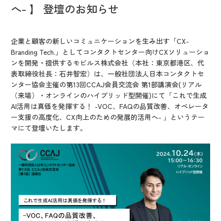
IR情報
へ- 】 登壇のお知らせ
CX向上情報サイト
企業と顧客の新しいコミュニケーションを生み出す「CX-
Branding Tech.」としてコンタクトセンター向けCXソリューショ
ンを開発・提供するモビルス株式会社（本社：東京都港区、代
表取締役社長：石井智宏）は、一般社団法人日本コンタクトセ
ンター協会主催の第13回CCAJ会員交流会 第1部講演会(リアル
（来場）・オンラインのハイブリッド型開催)にて「これで生成
AI活用は真価を発揮する！ -VOC、FAQの品質改善、オペレータ
ー支援の高度化、CX向上のための発展的活用へ- 」というテー
マにて登壇いたします。