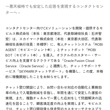
IR情報
〜悪天候時でも安定した応答を実現するコンタクトセン
CX向上情報サイト
ターへ～
コンタクトセンター向けCXソリューションを開発・提供するモ
ビルス株式会社（本社：東京都港区、代表取締役社長：石井智
宏）は、スカイマーク株式会社（本社：東京都大田区、代表取
締役社長執行役員：本橋学）に、有人チャットシステム「MOBI
AGENT（モビエージェント®）」とチャットボット「MOBI
BOT（モビボット®）」を導入、オラクルのカスタマー・サー
ビス向上を支援するクラウドである「Oracle Fusion Cloud
Service （Oracle Service）」と連携した、チャットサポートサ
ービス「SKYMARKチャットサポート」を構築し、この度、本格
的に稼働開始したことをお知らせします。
チャット窓口開設により、お問い合わせ対応の自動化と業務効
率の向上で入電数削減を目指し、年間を通じて安定した運営の
実現、また、複数チャネルで一貫した応対をして問題解決の迅
速化を図ることで、顧客満足度の向上を実現します。モビルス
では、チャット窓口開設後も伴走型のカスタマーサクセスプラ