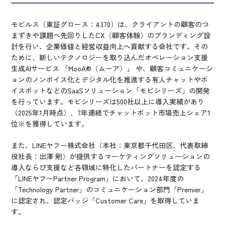
モビルス（東証グロース：4370）は、クライアントの顧客のつ
まずきや課題へ先回りしたCX（顧客体験）のブランディング設
計を行い、企業価値と経営収益向上へ貢献する会社です。その
ために、新しいテクノロジーを取り込んだオペレーション支援
生成AIサービス 「MooA®（ムーア）」 や、顧客コミュニケーシ
ョンのノンボイス化とデジタル化を推進する有人チャットやボ
イスボットなどのSaaSソリューション「モビシリーズ」の開発
を行っています。モビシリーズは500社以上に導入実績があり
（2025年1月時点）、7年連続でチャットボット市場売上シェア1
位※を獲得しています。
また、LINEヤフー株式会社（本社：東京都千代田区、代表取締
役社長：出澤 剛）が提供するマーケティングソリューションの
導入ならび支援など各領域に特化したパートナーを認定する
「LINEヤフーPartner Program」において、2024年度の
「Technology Partner」のコミュニケーション部門「Premier」
に認定され、認定バッジ「Customer Care」を取得していま
す。