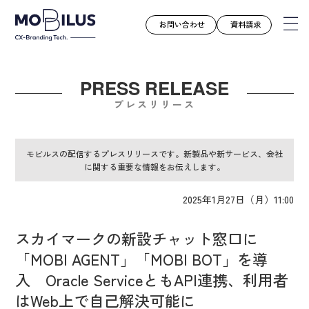
お問い合わせ
資料請求
PRESS RELEASE
モビルスとは
プレスリリース
サービス
導入事例
モビルスの配信するプレスリリースです。新製品や新サービス、会社
に関する重要な情報をお伝えします。
ユースケース
お知らせ
2025年1月27日（月）11:00
セミナー
スカイマークの新設チャット窓口に
お役立ち資料
「MOBI AGENT」「MOBI BOT」を導
会社案内
入 Oracle ServiceともAPI連携、利用者
採用情報
はWeb上で自己解決可能に