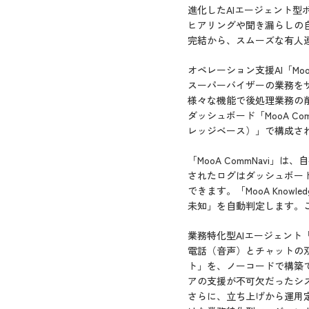
進化したAIエージェント型ボ
ヒアリングや聞き漏らしの
完結から、スムーズな有人
オペレーション支援AI「M
スーパーバイザーの業務をサ
様々な機能で後処理業務の
ダッシュボード「MooA Comm
レッジベース）」で構成さ
「MooA CommNav
されたログはダッシュボー
できます。「MooA Kno
未知」を自動判定します。
業務特化型AIエージェント
電話（音声）とチャットの
ト」を、ノーコードで構築で
アの支援が不可欠だったシ
さらに、立ち上げから運用