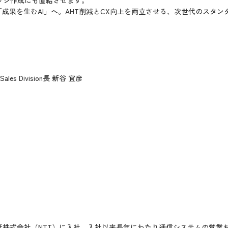
「成果を生むAI」へ。AHT削減とCX向上を両立させる、次世代のスタ
s Division長 新谷 宜彦
電話株式会社（NTT）に入社。入社以来長年にわたり通信システムの営業