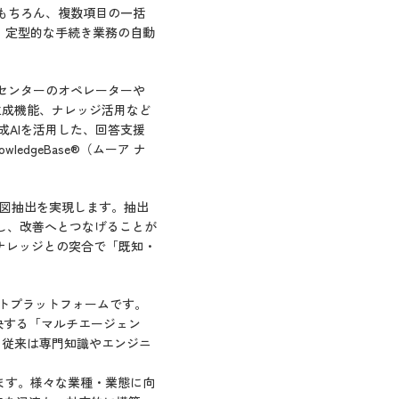
もちろん、複数項目の一括
。定型的な手続き業務の自動
トセンターのオペレーターや
生成機能、ナレッジ活用など
成AIを活用した、回答支援
edgeBase
®
（ムーア ナ
・意図抽出を実現します。抽出
し、改善へとつなげることが
既存ナレッジとの突合で「既知・
。
ントプラットフォームです。
決する「マルチエージェン
、従来は専門知識やエンジニ
ます。様々な業種・業態に向