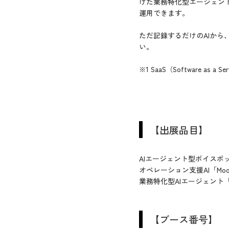
けた業務特化型エージェン
運用できます。
ただ記録するだけのAIから
い。
※1 SaaS（Software 
【出展品目】
AIエージェント型ボイスボット
オペレーション支援AI「MooA Co
業務特化型AIエージェント「m
【ブース番号】