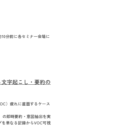
10分前に各セミナー会場に
る文字起こし・要約の
POC）疲れに直面するケース
ロ」の即時要約・意図抽出を実
を単なる記録からVOC可視