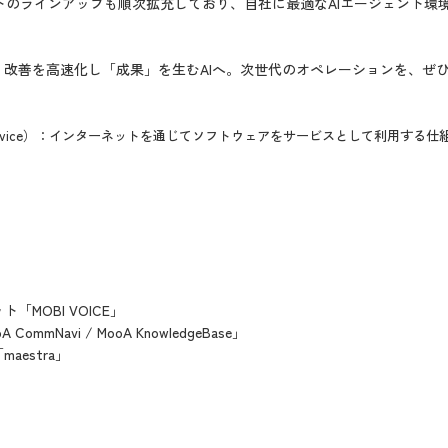
トのラインアップも順次拡充しており、自社に最適なAIエージェント環
、改善を高速化し「成果」を生むAIへ。次世代のオペレーションを、ぜ
as a Service）：インターネットを通じてソフトウェアをサービスとして利用する
「MOBI VOICE」
mmNavi / MooA KnowledgeBase」
aestra」