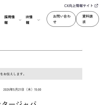
CX向上情報サイト
お問い合わ
資料請
採用情
IR情
せ
求
報
報
IT・通信
24/365で顧客満足度を向上
セールスパートナー
株式情報
上
いて
サービス
自動化によるROI改善
情報セキュリティ基本方針
ディスクロージャーポリシー
をお伝えします。
運用改善
シー
2026年5月21日（木）15:00
ンタージャパ