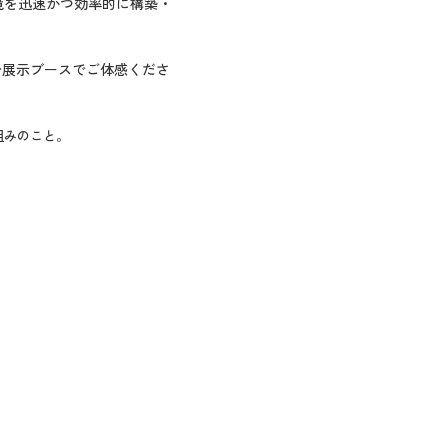
境を迅速かつ効率的に構築・
ひ展示ブースでご体感くださ
仕組みのこと。