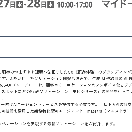
の顧客のつまずきや課題へ先回りしたCX（顧客体験）のブランディング
す。AIを活用したソリューション開発も強みで、生成 AI や独自の AI
ooA
®
（ムーア）」 や、顧客コミュニケーションのノンボイス化とデ
イスボットなどのSaaSソリューション「モビシリーズ」の開発を行ってい
す。
センター向けAIエージェントサービスを提供する企業です。「ヒトとAIの
AI技術を活用した業務特化型AIエージェント「maestra（マエストラ
オペレーションを実現する最新ソリューションをご紹介します。