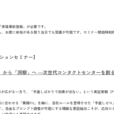
「来場事前登録」が必要です。
も、お席に余裕がある限り当日でも受講が可能です。セミナー開始時刻約
ションセミナー】
録」から「洞察」へ ―次世代コンタクトセンターを創
活用が広がる一方で、「手直しばかりで効果が出ない」という実証実験
（
場に合わせる「業務Fit」を軸に、自社ルールを習得させた「手直しゼ
す。自由なプロンプト調整が可能にする精緻な意図抽出こそが、応対ログ
ッジ作成にも直結させます。