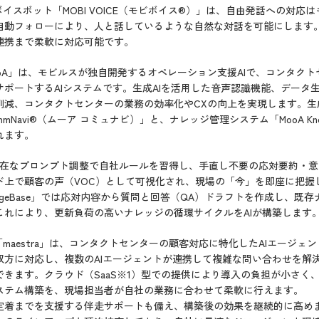
イスボット「MOBI VOICE（モビボイス
®
）」は、自由発話への対応は
自動フォローにより、人と話しているような自然な対話を可能にします
連携まで柔軟に対応可能です。
ooA」は、モビルスが独自開発するオペレーション支援AIで、コンタク
ポートするAIシステムです。生成AIを活用した音声認識機能、データ
削減、コンタクトセンターの業務の効率化やCXの向上を実現します。生
Navi
®
（ムーア コミュナビ）」と、ナレッジ管理システム「MooA Knowl
れます。
i」は、自在なプロンプト調整で自社ルールを習得し、手直し不要の応対要約
ド上で顧客の声（VOC）として可視化され、現場の「今」を即座に把握
wledgeBase」では応対内容から質問と回答（QA）ドラフトを作成し、
これにより、更新負荷の高いナレッジの循環サイクルをAIが構築します
「maestra」は、コンタクトセンターの顧客対応に特化したAIエージェ
双方に対応し、複数のAIエージェントが連携して複雑な問い合わせを解
きます。クラウド（SaaS
※1
）型での提供により導入の負担が小さく
ステム構築を、現場担当者が自社の業務に合わせて柔軟に行えます。
定着までを支援する伴走サポートも備え、構築後の効果を継続的に高め