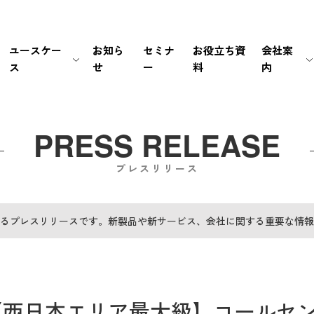
ユースケー
お知ら
セミナ
お役立ち資
会社案
ス
せ
ー
料
内
生保・損保
待ち時間・あふれ呼を改善
会社情報
新卒採用
経営情報
銀行・証券
書類手続き自動化
マネジメント
中途採用
IRライブラリ
PRESS RELEASE
プレスリリース
メーカー
セキュリティの高い個別応対を
ミッション / バリュー
IRカレンダー
EC・小売り
ユーザーの利便性を向
個人情報の取扱いにつ
FAQ
るプレスリリースです。新製品や新サービス、会社に関する重要な情報
その他（官公庁・インフラ）
電話応対時間を削減
PCI DSS認証について
免責事項
導入前後のサポートで
サステナビリティポリ
電子公告
【西日本エリア最大級】コールセ