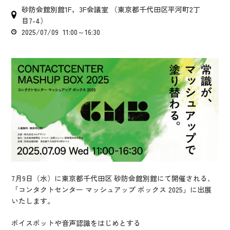
IR情報
砂防会館別館1F，3F会議室 （東京都千代田区平河町2丁
CX向上情報サイト
目7-4）
2025/07/09 11:00～16:30
7月9日（水）に東京都千代田区 砂防会館別館にて開催される、
「コンタクトセンター マッシュアップ ボックス 2025」に出展
いたします。
ボイスボットや音声認識をはじめとする