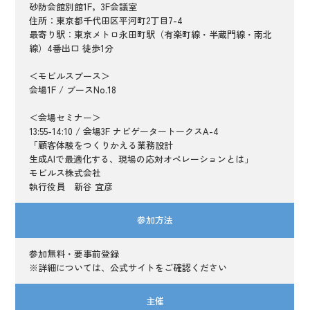
砂防会館別館1F，3F会議室
住所：東京都千代田区平河町2丁目7-4
最寄り駅：東京メトロ永田町駅（有楽町線・半蔵門線・南北
線）4番出口 徒歩1分
＜モビルスブース＞
会場1F / ブースNo.18
＜会場セミナー＞
13:55-
14:10 / 会場3F ナビゲータートークスA-4
「顧客体験をつくりかえる業務設計
生成AIで最適化する、現場の応対オペレーションとは」
モビルス株式会社
執行役員 新谷 宜彦
参加方法
参加無料・要事前登録
※詳細については、公式サイトをご確認ください
主催