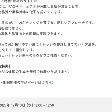
作る時代”は終わりました。
では、FAQやマニュアルが分散し更新が滞ることで、
対品質や業務効率の低下を招いています。
えるのが、「AIがナレッジを育てる」新しいアプローチです。
識を進化させる。
効率化と品質向上を同時に実現できます。
使ってAIが扱いやすい形にナレッジを整理し育てていく方法を、
を交えてご紹介します。
”新しいナレッジ運用の形をぜひご体感ください。
定特典】
たFAQ候補の生成を無料で体験いただけます。
00~15:50開催の申込ページは
こちら
】
2025年 12月10日 (水) 12:00～12:50