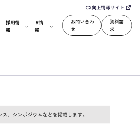
CX向上情報サイト
お問い合わ
資料請
採用情
IR情
せ
求
報
報
IT・通信
24/365で顧客満足度を向上
セールスパートナー
株式情報
上
いて
サービス
自動化によるROI改善
情報セキュリティ基本方針
ディスクロージャーポリシー
運用改善
シー
ンス、シンポジウムなどを掲載します。