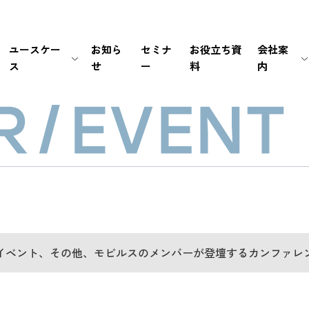
ユースケー
お知ら
セミナ
お役立ち資
会社案
ス
せ
ー
料
内
生保・損保
待ち時間・あふれ呼を改善
会社情報
新卒採用
経営情報
銀行・証券
書類手続き自動化
マネジメント
中途採用
IRライブラリ
メーカー
セキュリティの高い個別応対を
ミッション / バリュー
IRカレンダー
EC・小売り
ユーザーの利便性を向
個人情報の取扱いにつ
FAQ
その他（官公庁・インフラ）
電話応対時間を削減
PCI DSS認証について
免責事項
導入前後のサポートで
サステナビリティポリ
電子公告
イベント、その他、モビルスのメンバーが登壇するカンファレ