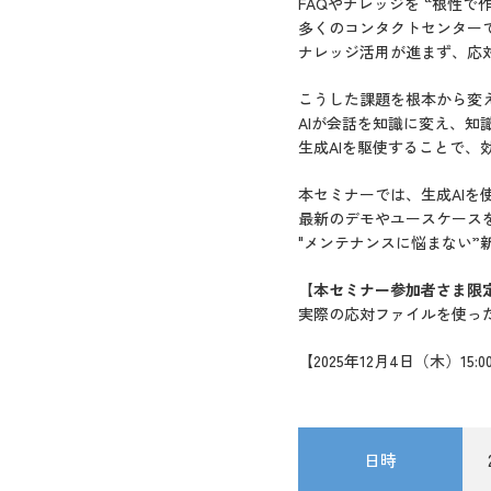
FAQやナレッジを “根性で
多くのコンタクトセンター
ナレッジ活用が進まず、応
こうした課題を根本から変
AIが会話を知識に変え、知
生成AIを駆使することで、
本セミナーでは、生成AIを
最新のデモやユースケース
"メンテナンスに悩まない
【本セミナー参加者さま限
実際の応対ファイルを使っ
【2025年12月4日（木）15:
日時