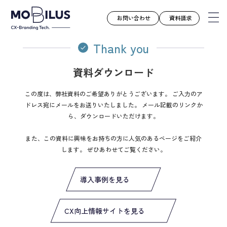
お問い合わせ
資料請求
Thank you
資料ダウンロード
モビルスとは
サービス
この度は、弊社資料のご希望ありがとうございます。
ご入力のア
ドレス宛にメールをお送りいたしました。
メール記載のリンクか
導入事例
ら、ダウンロードいただけます。
ユースケース
また、この資料に興味をお持ちの方に人気のあるページをご紹介
お知らせ
します。
ぜひあわせてご覧ください。
セミナー
お役立ち資料
導入事例を見る
会社案内
CX向上情報サイトを見る
採用情報