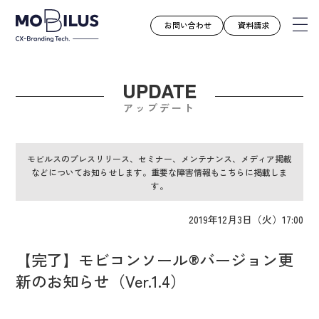
お問い合わせ
資料請求
UPDATE
モビルスとは
アップデート
サービス
導入事例
モビルスのプレスリリース、セミナー、メンテナンス、メディア掲載
などについてお知らせします。重要な障害情報もこちらに掲載しま
ユースケース
す。
お知らせ
2019年12月3日（火）17:00
セミナー
お役立ち資料
【完了】モビコンソール®バージョン更
会社案内
新のお知らせ（Ver.1.4）
採用情報