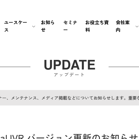
ユースケー
お知ら
セミナ
お役立ち資
会社案
ス
せ
ー
料
内
生保・損保
待ち時間・あふれ呼を改善
会社情報
新卒採用
経営情報
銀行・証券
書類手続き自動化
マネジメント
中途採用
IRライブラリ
UPDATE
アップデート
メーカー
セキュリティの高い個別応対を
ミッション / バリュー
IRカレンダー
EC・小売り
ユーザーの利便性を向
個人情報の取扱いにつ
FAQ
ナー、メンテナンス、メディア掲載などについてお知らせします。重要
その他（官公庁・インフラ）
電話応対時間を削減
PCI DSS認証について
免責事項
導入前後のサポートで
サステナビリティポリ
電子公告
al IVR バージョン更新のお知らせ（V