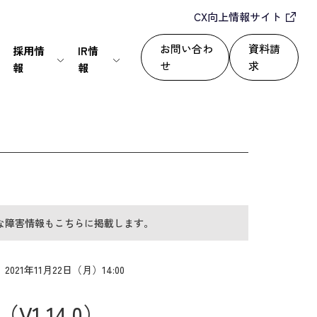
CX向上情報サイト
お問い合わ
資料請
採用情
IR情
せ
求
報
報
IT・通信
24/365で顧客満足度を向上
セールスパートナー
株式情報
上
いて
サービス
自動化によるROI改善
情報セキュリティ基本方針
ディスクロージャーポリシー
な障害情報もこちらに掲載します。
運用改善
シー
2021年11月22日（月）14:00
1.14.0）