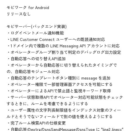
モビワーク for Android
リリースなし
モビサーバー(バックエンド実装)
・ログイベントメール通知機能
・LINE Customer Connect ユーザーへの既読通知対応
・1ドメイン内で複数の LINE Messaging API アカウントに対応
・オペレーターグループ割り当て判定のデバッグログ出力設定
・自動応答への切り替えAPI追加
・オペレーターから自動応答に切り替えられたタイミングで
の、自動応答モジュール対応
・自動応答のテンプレートボタン種別に message を追加
・オペレーター権限で一部管理画面アクセスを可能にする
・オペレーターによるAPIで禁止語と監視キーワード取得
・サーバー状態取得APIでオペレーター対応可能状態をチェック
するときに、ルームを考慮できるようにする
・ユーザー属性の文字列長制限値をインデックス対象のフィー
ルドとそうでないフィールドで別の値を使えるようにする
・完了ルーム検索APIの仕様変更
・自動応答のextraのsnsSendMessageのsnsType に "line2,linecc"