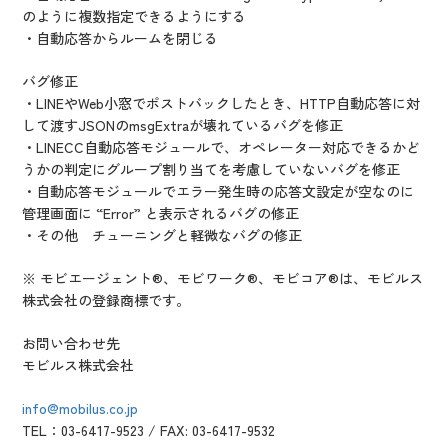
のように複数指定できるようにする
・自動応答からルームを閉じる
バグ修正
・LINEやWeb小窓でポストバックしたとき、HTTP自動応答に対
して渡すJSONのmsgExtraが壊れているバグを修正
・LINECC自動応答モジュールで、オペレーター対応できるかど
うかの判定にグループ割り当てを考慮していないバグを修正
・自動応答モジュールでエラー発生時の応答文設定が空なのに
管理画面に “Error” と表示されるバグの修正
・その他 チューニングと軽微なバグの修正
※ モビエージェント®、モビワーク®、モビコア®は、モビルス
株式会社の登録商標です。
お問い合わせ先
モビルス株式会社
info@mobilus.co.jp
TEL：03-6417-9523 / FAX: 03-6417-9532