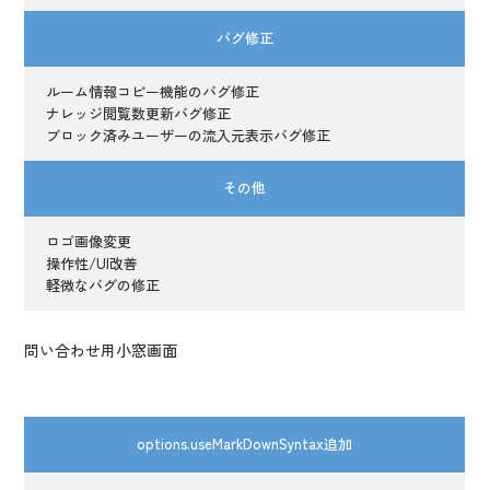
バグ修正
ルーム情報コピー機能のバグ修正
ナレッジ閲覧数更新バグ修正
ブロック済みユーザーの流入元表示バグ修正
その他
ロゴ画像変更
操作性/UI改善
軽微なバグの修正
問い合わせ用小窓画面
options.useMarkDownSyntax追加