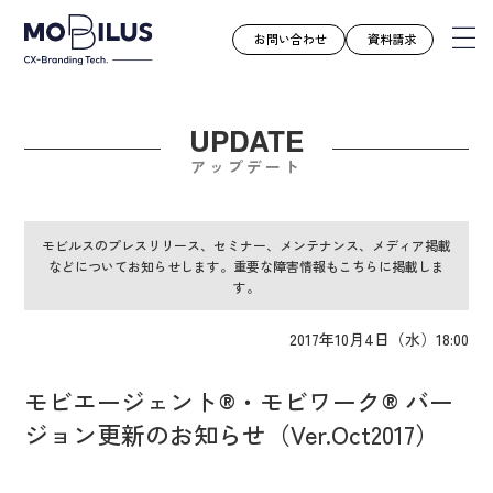
お問い合わせ
資料請求
UPDATE
モビルスとは
アップデート
サービス
導入事例
モビルスのプレスリリース、セミナー、メンテナンス、メディア掲載
などについてお知らせします。重要な障害情報もこちらに掲載しま
ユースケース
す。
お知らせ
2017年10月4日（水）18:00
セミナー
お役立ち資料
モビエージェント®・モビワーク® バー
会社案内
ジョン更新のお知らせ（Ver.Oct2017）
採用情報