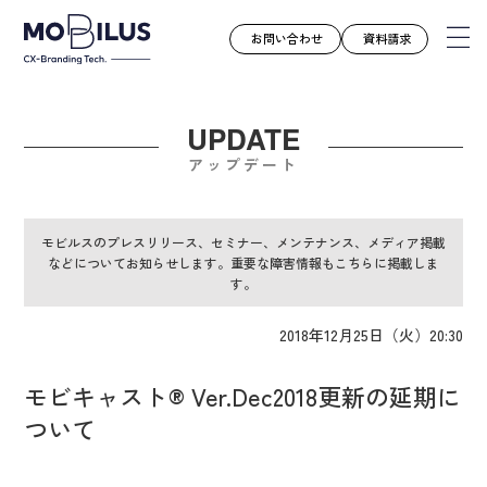
お問い合わせ
資料請求
UPDATE
モビルスとは
アップデート
サービス
導入事例
モビルスのプレスリリース、セミナー、メンテナンス、メディア掲載
などについてお知らせします。重要な障害情報もこちらに掲載しま
ユースケース
す。
お知らせ
2018年12月25日（火）20:30
セミナー
お役立ち資料
モビキャスト® Ver.Dec2018更新の延期に
会社案内
ついて
採用情報