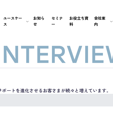
ユースケー
お知ら
セミナ
お役立ち資
会社案
ス
せ
ー
料
内
生保・損保
待ち時間・あふれ呼を改善
会社情報
新卒採用
経営情報
銀行・証券
書類手続き自動化
マネジメント
中途採用
IRライブラリ
メーカー
セキュリティの高い個別応対を
ミッション / バリュー
IRカレンダー
EC・小売り
ユーザーの利便性を向
個人情報の取扱いにつ
FAQ
その他（官公庁・インフラ）
電話応対時間を削減
PCI DSS認証について
免責事項
導入前後のサポートで
サステナビリティポリ
電子公告
サポートを進化させるお客さまが続々と増えています。