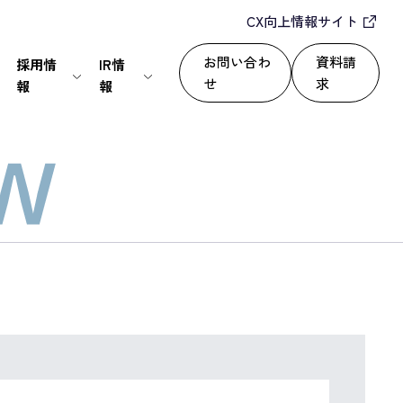
CX向上情報サイト
お問い合わ
資料請
採用情
IR情
せ
求
報
報
IT・通信
24/365で顧客満足度を向上
セールスパートナー
株式情報
上
いて
サービス
自動化によるROI改善
情報セキュリティ基本方針
ディスクロージャーポリシー
運用改善
シー