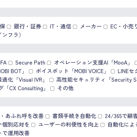
保
銀行・証券
IT・通信
メーカー
EC・小売
インフラ）
MFA
Secure Path
オペレーション支援AI「MooA」
BI BOT」
ボイスボット「MOBI VOICE」
LINE
「Visual IVR」
高性能セキュリティ「Security Su
X Consulting」
その他
・あふれ呼を改善
書類手続き自動化
24/365で
い個別応対を
ユーザーの利便性を向上
自動化による
トで運用改善