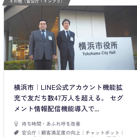
その他（官公庁・インフラ）
横浜市｜LINE公式アカウント機能拡
充で友だち数47万人を超える。 セグ
メント情報配信機能導入で...
待ち時間・あふれ呼を改善
官公庁
｜
顧客満足度の向上
｜
チャットボット
｜