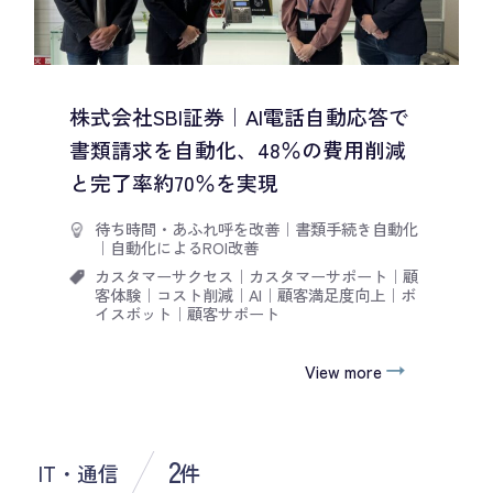
株式会社SBI証券｜AI電話自動応答で
書類請求を自動化、48％の費用削減
と完了率約70％を実現
待ち時間・あふれ呼を改善
｜
書類手続き自動化
｜
自動化によるROI改善
カスタマーサクセス
｜
カスタマーサポート
｜
顧
客体験
｜
コスト削減
｜
AI
｜
顧客満足度向上
｜
ボ
イスボット
｜
顧客サポート
View more
2
IT・通信
件