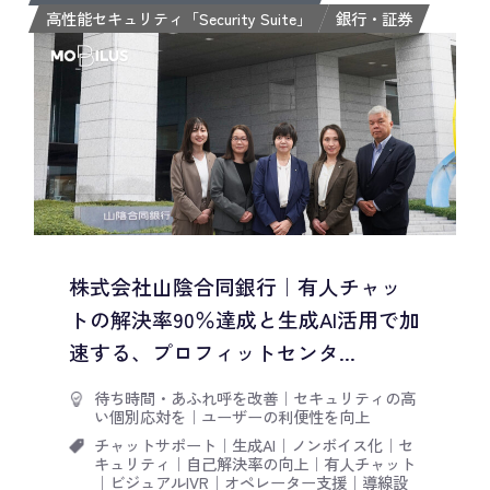
高性能セキュリティ「Security Suite」
銀行・証券
株式会社山陰合同銀行｜有人チャッ
トの解決率90％達成と生成AI活用で加
速する、プロフィットセンタ...
待ち時間・あふれ呼を改善
｜
セキュリティの高
い個別応対を
｜
ユーザーの利便性を向上
チャットサポート
｜
生成AI
｜
ノンボイス化
｜
セ
キュリティ
｜
自己解決率の向上
｜
有人チャット
｜
ビジュアルIVR
｜
オペレーター支援
｜
導線設