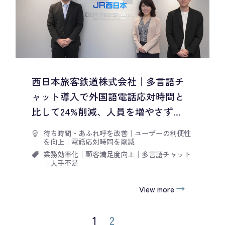
西日本旅客鉄道株式会社｜多言語チ
ャット導入で外国語電話応対時間と
比して24%削減、人員を増やさず...
待ち時間・あふれ呼を改善
｜
ユーザーの利便性
を向上
｜
電話応対時間を削減
業務効率化
｜
顧客満足度向上
｜
多言語チャット
｜
人手不足
View more
1
2