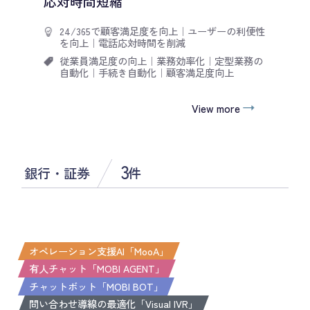
応対時間短縮
24/365で顧客満足度を向上
｜
ユーザーの利便性
を向上
｜
電話応対時間を削減
従業員満足度の向上
｜
業務効率化
｜
定型業務の
自動化
｜
手続き自動化
｜
顧客満足度向上
View more
3
銀行・証券
件
オペレーション支援AI「MooA」
有人チャット「MOBI AGENT」
チャットボット「MOBI BOT」
問い合わせ導線の最適化「Visual IVR」