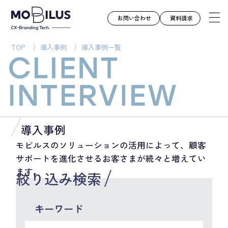
お問い合わせ
資料請求
TOP
導入事例
導入事例一覧
モビルスとは
サービス
導入事例
ユースケース
導入事例
お知らせ
モビルスのソリューションの活用によって、顧客
サポートを進化させるお客さまが続々と増えてい
セミナー
ます。
絞り込み検索
お役立ち資料
会社案内
キーワード
採用情報