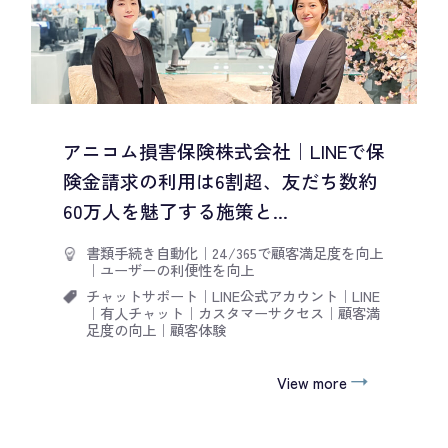
アニコム損害保険株式会社｜LINEで保
険金請求の利用は6割超、友だち数約
60万人を魅了する施策と...
書類手続き自動化
｜
24/365で顧客満足度を向上
｜
ユーザーの利便性を向上
チャットサポート
｜
LINE公式アカウント
｜
LINE
｜
有人チャット
｜
カスタマーサクセス
｜
顧客満
足度の向上
｜
顧客体験
View more