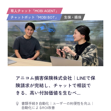
有人チャット「MOBI AGENT」
チャットボット「MOBI BOT」
生保・損保
アニコム損害保険株式会社｜LINEで保
険請求が完結し、チャットで相談で
きる、高い付加価値を生むペ...
書類手続き自動化
｜
ユーザーの利便性を向上
｜
自動化によるROI改善