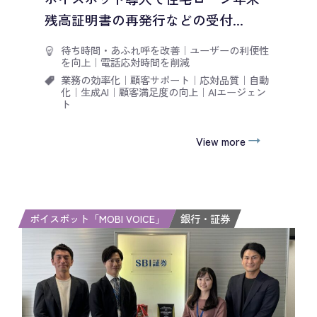
残高証明書の再発行などの受付...
待ち時間・あふれ呼を改善
｜
ユーザーの利便性
を向上
｜
電話応対時間を削減
業務の効率化
｜
顧客サポート
｜
応対品質
｜
自動
化
｜
生成AI
｜
顧客満足度の向上
｜
AIエージェン
ト
View more
ボイスボット「MOBI VOICE」
銀行・証券