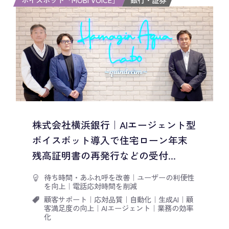
株式会社横浜銀行｜AIエージェント型
ボイスボット導入で住宅ローン年末
残高証明書の再発行などの受付...
待ち時間・あふれ呼を改善
｜
ユーザーの利便性
を向上
｜
電話応対時間を削減
顧客サポート
｜
応対品質
｜
自動化
｜
生成AI
｜
顧
客満足度の向上
｜
AIエージェント
｜
業務の効率
化