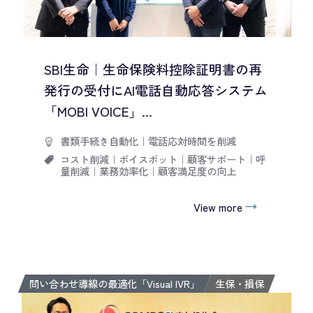
SBI生命｜生命保険料控除証明書の再
発行の受付にAI電話自動応答システム
「MOBI VOICE」...
書類手続き自動化
｜
電話応対時間を削減
コスト削減
｜
ボイスボット
｜
顧客サポート
｜
呼
量削減
｜
業務効率化
｜
顧客満足度の向上
View more
問い合わせ導線の最適化「Visual IVR」
生保・損保