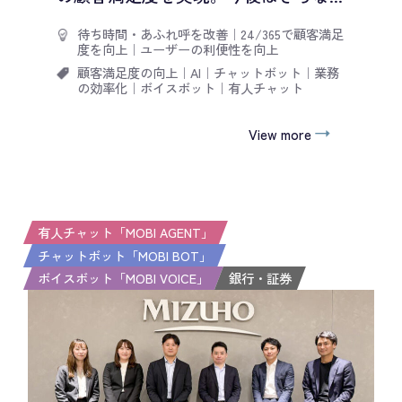
待ち時間・あふれ呼を改善
｜
24/365で顧客満足
度を向上
｜
ユーザーの利便性を向上
顧客満足度の向上
｜
AI
｜
チャットボット
｜
業務
の効率化
｜
ボイスボット
｜
有人チャット
View more
有人チャット「MOBI AGENT」
チャットボット「MOBI BOT」
ボイスボット「MOBI VOICE」
銀行・証券