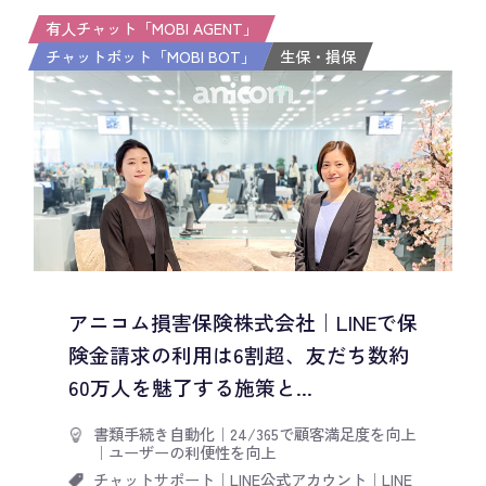
有人チャット「MOBI AGENT」
チャットボット「MOBI BOT」
生保・損保
アニコム損害保険株式会社｜LINEで保
険金請求の利用は6割超、友だち数約
60万人を魅了する施策と...
書類手続き自動化
｜
24/365で顧客満足度を向上
｜
ユーザーの利便性を向上
チャットサポート
｜
LINE公式アカウント
｜
LINE