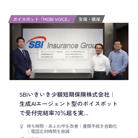
ボイスボット「MOBI VOICE」
生保・損保
SBIいきいき少額短期保険株式会社｜
生成AIエージェント型のボイスボット
で受付完結率70％超を実...
待ち時間・あふれ呼を改善
｜
書類手続き自動化
｜
電話応対時間を削減