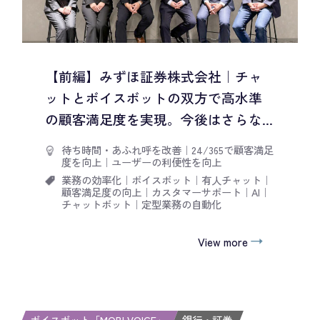
【前編】みずほ証券株式会社｜チャ
ットとボイスボットの双方で高水準
の顧客満足度を実現。今後はさらな...
待ち時間・あふれ呼を改善
｜
24/365で顧客満足
度を向上
｜
ユーザーの利便性を向上
業務の効率化
｜
ボイスボット
｜
有人チャット
｜
顧客満足度の向上
｜
カスタマーサポート
｜
AI
｜
チャットボット
｜
定型業務の自動化
View more
ボイスボット「MOBI VOICE」
銀行・証券