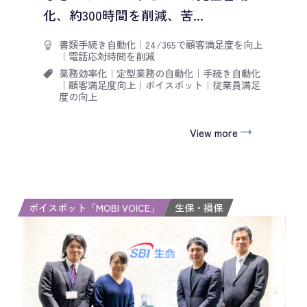
化、約300時間を削減、苦...
書類手続き自動化
｜
24/365で顧客満足度を向上
｜
電話応対時間を削減
業務効率化
｜
定型業務の自動化
｜
手続き自動化
｜
顧客満足度向上
｜
ボイスボット
｜
従業員満足
度の向上
View more
ボイスボット「MOBI VOICE」
生保・損保