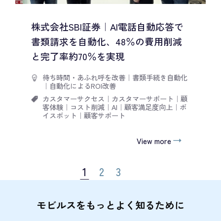
株式会社SBI証券｜AI電話自動応答で
書類請求を自動化、48％の費用削減
と完了率約70％を実現
待ち時間・あふれ呼を改善
｜
書類手続き自動化
｜
自動化によるROI改善
カスタマーサクセス
｜
カスタマーサポート
｜
顧
客体験
｜
コスト削減
｜
AI
｜
顧客満足度向上
｜
ボ
イスボット
｜
顧客サポート
View more
1
2
3
モビルスをもっとよく知るために