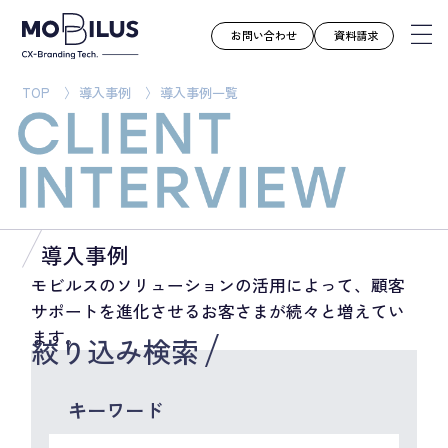
お問い合わせ
資料請求
TOP
導入事例
導入事例一覧
モビルスとは
サービス
導入事例
ユースケース
導入事例
お知らせ
モビルスのソリューションの活用によって、顧客
サポートを進化させるお客さまが続々と増えてい
セミナー
ます。
絞り込み検索
お役立ち資料
会社案内
キーワード
採用情報