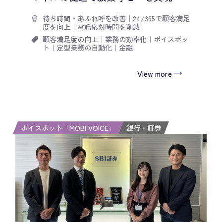
待ち時間・あふれ呼を改善
｜
24/365で顧客満足
度を向上
｜
電話応対時間を削減
顧客満足度の向上
｜
業務の効率化
｜
ボイスボッ
ト
｜
定型業務の自動化
｜
金融
View more
ボイスボット「MOBI VOICE」
銀行・証券