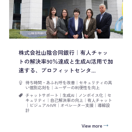
株式会社山陰合同銀行｜有人チャッ
トの解決率90％達成と生成AI活用で加
速する、プロフィットセンタ...
待ち時間・あふれ呼を改善
｜
セキュリティの高
い個別応対を
｜
ユーザーの利便性を向上
チャットサポート
｜
生成AI
｜
ノンボイス化
｜
セ
キュリティ
｜
自己解決率の向上
｜
有人チャット
｜
ビジュアルIVR
｜
オペレーター支援
｜
導線設
計
View more