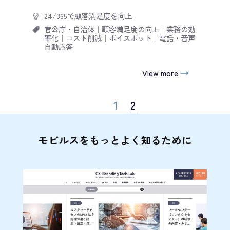
24/365で顧客満足度を向上
官公庁・自治体
｜
顧客満足度の向上
｜
業務の効
率化
｜
コスト削減
｜
ボイスボット
｜
電話・音声
自動応答
View more
1
2
モビルスをもっとよく知るために