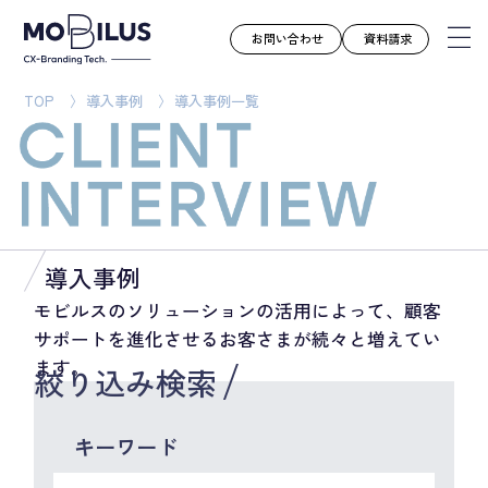
お問い合わせ
資料請求
TOP
導入事例
導入事例一覧
モビルスとは
サービス
導入事例
ユースケース
導入事例
お知らせ
モビルスのソリューションの活用によって、顧客
サポートを進化させるお客さまが続々と増えてい
セミナー
ます。
絞り込み検索
お役立ち資料
会社案内
キーワード
採用情報