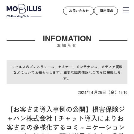
お問い合わせ
資料請求
INFOMATION
モビルスとは
お知らせ
サービス
導入事例
モビルスのプレスリリース、セミナー、メンテナンス、メディア掲載
などについてお知らせします。重要な障害情報もこちらに掲載しま
ユースケース
す。
お知らせ
2024年4月26日（金）13:10
セミナー
お役立ち資料
【お客さま導入事例の公開】損害保険ジ
会社案内
ャパン株式会社 | チャット導入によりお
採用情報
客さまの多様化するコミュニケーション