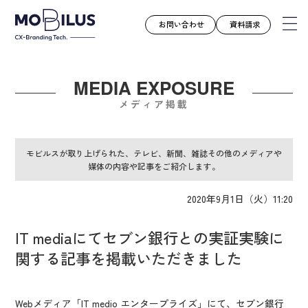
お問い合わせ
資料請求
MEDIA EXPOSURE
モビルスとは
メディア掲載
サービス
導入事例
モビルスが取り上げられた、テレビ、新聞、雑誌その他のメディアや
媒体の内容や記事をご紹介します。
ユースケース
お知らせ
2020年9月1日（火）11:20
セミナー
IT mediaにてセブン銀行との実証実験に
お役立ち資料
関する記事を掲載いただきました
会社案内
採用情報
Webメディア「IT medio エンタープライズ」にて、セブン銀行