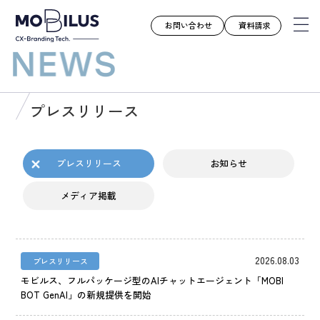
お問い合わせ
資料請求
モビルスとは
プレスリリース
サービス
導入事例
プレスリリース
お知らせ
ユースケース
メディア掲載
お知らせ
セミナー
お役立ち資料
2026.08.03
プレスリリース
会社案内
モビルス、フルパッケージ型のAIチャットエージェント「MOBI
BOT GenAI」の新規提供を開始
採用情報