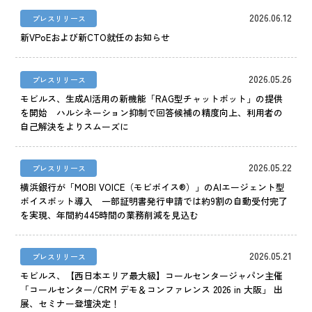
2026.06.12
プレスリリース
新VPoEおよび新CTO就任のお知らせ
2026.05.26
プレスリリース
モビルス、生成AI活用の新機能「RAG型チャットボット」の提供
を開始 ハルシネーション抑制で回答候補の精度向上、利用者の
自己解決をよりスムーズに
2026.05.22
プレスリリース
横浜銀行が「MOBI VOICE（モビボイス®）」のAIエージェント型
ボイスボット導入 一部証明書発行申請では約9割の自動受付完了
を実現、年間約445時間の業務削減を見込む
2026.05.21
プレスリリース
モビルス、【西日本エリア最大級】コールセンタージャパン主催
「コールセンター/CRM デモ＆コンファレンス 2026 in 大阪」 出
展、セミナー登壇決定！