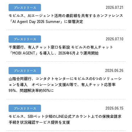
IR情報
2026.07.21
プレスリリース
CX向上情報サイト
モビルス、AIエージェント活用の最前線を共有するカンファレンス
「AI Agent Day 2026 Summer」に登壇決定
2026.07.10
プレスリリース
千葉銀行、有人チャット窓口を新設 モビルスの有人チャット
「MOBI AGENT」を導入し、2026年6月より運用開始
2026.06.26
プレスリリース
山陰合同銀行、コンタクトセンターにモビルスの6つのソリューシ
ョンを導入 オペレーション支援AI等で、有人チャット応答率
99%、問題解決率約90%に
2026.06.15
プレスリリース
モビルス、SBIペット少短のLINE公式アカウント上での保険金請求
手続き状況確認サービス提供を支援