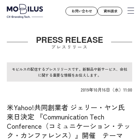
お問い合わせ
資料請求
PRESS RELEASE
モビルスとは
プレスリリース
サービス
導入事例
モビルスの配信するプレスリリースです。新製品や新サービス、会社
に関する重要な情報をお伝えします。
ユースケース
お知らせ
2019年10月16日（水）11:00
セミナー
米Yahoo!共同創業者 ジェリー・ヤン氏
お役立ち資料
来日決定 『Communication Tech
会社案内
Conference（コミュニケーション・テッ
採用情報
ク・カンファレンス）』開催 テーマ