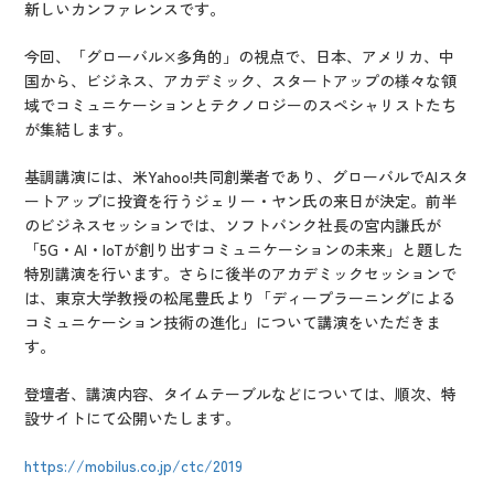
新しいカンファレンスです。
今回、「グローバル×多角的」の視点で、日本、アメリカ、中
国から、ビジネス、アカデミック、スタートアップの様々な領
域でコミュニケーションとテクノロジーのスペシャリストたち
が集結します。
基調講演には、米Yahoo!共同創業者であり、グローバルでAIスタ
ートアップに投資を行うジェリー・ヤン氏の来日が決定。前半
のビジネスセッションでは、ソフトバンク社長の宮内謙氏が
「5G・AI・IoTが創り出すコミュニケーションの未来」と題した
特別講演を行います。さらに後半のアカデミックセッションで
は、東京大学教授の松尾豊氏より「ディープラーニングによる
コミュニケーション技術の進化」について講演をいただきま
す。
登壇者、講演内容、タイムテーブルなどについては、順次、特
設サイトにて公開いたします。
https://mobilus.co.jp/ctc/2019