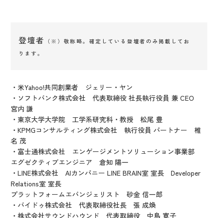
登壇者
（※）敬称略。確定している登壇者のみ掲載してお
ります。
・米Yahoo!共同創業者 ジェリー・ヤン
・ソフトバンク株式会社 代表取締役 社長執行役員 兼 CEO
宮内 謙
・東京大学大学院 工学系研究科・教授 松尾 豊
・KPMGコンサルティング株式会社 執行役員 パートナー 椎
名 茂
・富士通株式会社 エンゲージメントソリューション事業部
エグゼクティブエンジニア 倉知 陽一
・LINE株式会社 AIカンパニー LINE BRAIN室 室長 Developer
Relations室 室長
プラットフォームエバンジェリスト 砂金 信一郎
・バイドゥ株式会社 代表取締役社長 張 成煥
・株式会社サウンドハウンド 代表取締役 中島 寛子