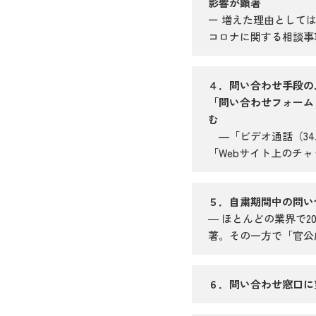
影響が顕著
ー 増えた理由としては
コロナに関する相談事項
４．問い合わせ手段の上位
「問い合わせフォーム（4
む
―
「ビデオ通話（34
「Webサイト上のチ
５．自粛期間中の問い合
― ほとんどの業界で
著。その一方で「官公庁
６．問い合わせ窓口に望