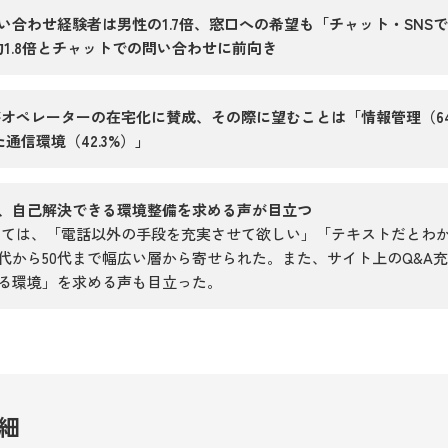
い合わせ経験者は男性の1.7倍、窓口への希望も「チャット・SNS
の約1.8倍とチャットでの問い合わせに前向き
%）がオペレーターの在宅化に賛成、その際に望むことは「情報管理（64
た通信環境（42.3%）」
、自己解決できる環境整備を求める声が目立つ
しては、「電話以外の手段を充実させて欲しい」「テキストだとわ
0代から50代まで幅広い層から寄せられた。また、サイト上のQ&A
る環境」を求める声も目立った。
細