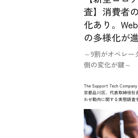
査】消費者
化あり。Web
の多様化が
～9割がオペレー
側の変化が鍵～
The Support Tec
京都品川区、代表取締役社
わせ動向に関する実態調査