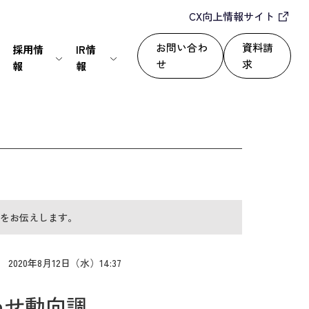
CX向上情報サイト
お問い合わ
資料請
採用情
IR情
せ
求
報
報
IT・通信
24/365で顧客満足度を向上
セールスパートナー
株式情報
上
いて
サービス
自動化によるROI改善
情報セキュリティ基本方針
ディスクロージャーポリシー
をお伝えします。
運用改善
シー
2020年8月12日（水）14:37
わせ動向調