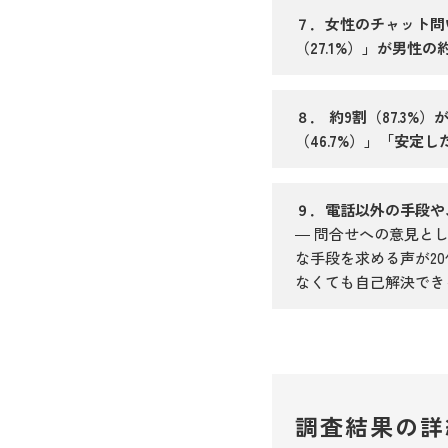
７．女性のチャット問
（27.1%）」が男性
８． 約9割（87.3
（46.7%）」「安定し
９．電話以外の手段や
― 問合せへの意見と
な手段を求める声が2
なくても自己解決でき
調査結果の詳