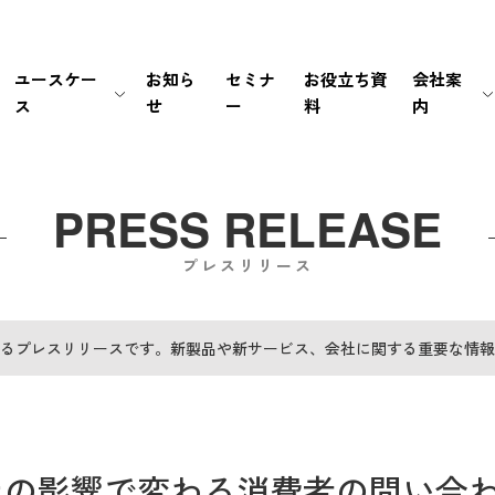
ユースケー
お知ら
セミナ
お役立ち資
会社案
ス
せ
ー
料
内
生保・損保
待ち時間・あふれ呼を改善
会社情報
新卒採用
経営情報
銀行・証券
書類手続き自動化
マネジメント
中途採用
IRライブラリ
PRESS RELEASE
プレスリリース
メーカー
セキュリティの高い個別応対を
ミッション / バリュー
IRカレンダー
EC・小売り
ユーザーの利便性を向
個人情報の取扱いにつ
FAQ
るプレスリリースです。新製品や新サービス、会社に関する重要な情報
その他（官公庁・インフラ）
電話応対時間を削減
PCI DSS認証について
免責事項
導入前後のサポートで
サステナビリティポリ
電子公告
ナの影響で変わる消費者の問い合