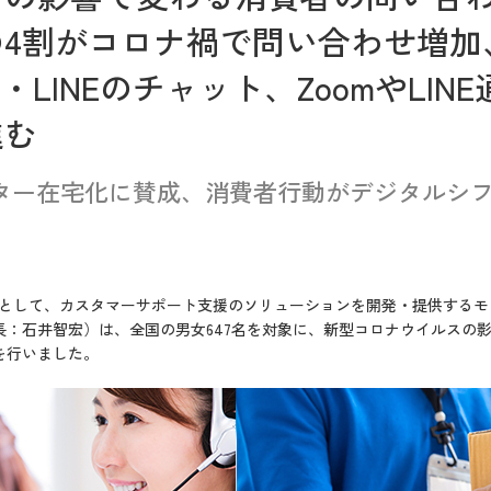
の4割がコロナ禍で問い合わせ増加
・LINEのチャット、ZoomやLIN
進む
ター在宅化に賛成、消費者行動がデジタルシ
h Companyとして、カスタマーサポート支援のソリューションを開発・提供
長：石井智宏）は、全国の男女647名を対象に、新型コロナウイルスの
を行いました。