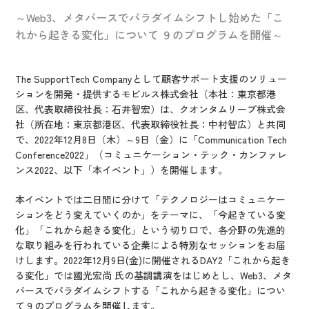
IR情報
～Web3、メタバースでパラダイムシフトし始めた「こ
CX向上情報サイト
れから起きる変化」について ９のプログラムを開催～
The SupportTech Companyとして顧客サポート支援のソリュー
ションを開発・提供するモビルス株式会社（本社：東京都港
区、代表取締役社長：石井智宏）は、クオンタムリープ株式会
社（所在地：東京都港区、代表取締役社長：中村智広）と共同
で、2022年12月8日（木）～9日（金）に「Communication Tech
Conference2022」（コミュニケーション・テック・カンファレ
ンス2022、以下「本イベント」）を開催します。
本イベントでは二日間に分けて「テクノロジーはコミュニケー
ションをどう変えていくのか」をテーマに、「今起きている変
化」「これから起きる変化」という切り口で、各分野の先進的
な取り組みを行われている企業による特別なセッションをお届
けします。2022年12月9日(金)に開催されるDAY2「これから起き
る変化」では國光宏尚 氏の基調講演をはじめとし、Web3、メタ
バースでパラダイムシフトする「これから起きる変化」につい
て９のプログラムを開催します。