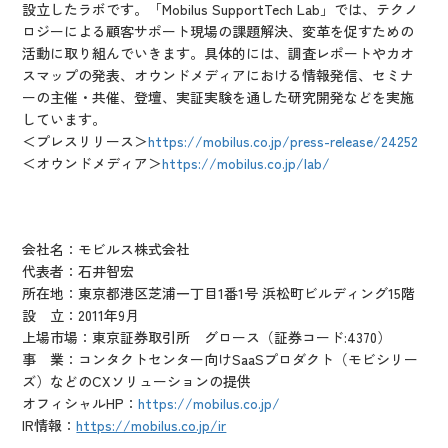
設立したラボです。「Mobilus SupportTech Lab」では、テクノ
ロジーによる顧客サポート現場の課題解決、変革を促すための
活動に取り組んでいきます。具体的には、調査レポートやカオ
スマップの発表、オウンドメディアにおける情報発信、セミナ
ーの主催・共催、登壇、実証実験を通した研究開発などを実施
しています。
＜プレスリリース＞
https://mobilus.co.jp/press-release/24252
＜オウンドメディア＞
https://mobilus.co.jp/lab/
会社名：モビルス株式会社
代表者：石井智宏
所在地：東京都港区芝浦一丁目1番1号 浜松町ビルディング15階
設 立：2011年9月
上場市場：東京証券取引所 グロース（証券コード:4370）
事 業：コンタクトセンター向けSaaSプロダクト（モビシリー
ズ）などのCXソリューションの提供
オフィシャルHP：
https://mobilus.co.jp/
IR情報：
https://mobilus.co.jp/ir