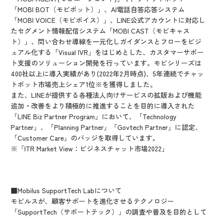
「MOBI BOT（モビボット）」、AI電話自答応答システム
「MOBI VOICE（モビボイス）」、LINE公式アカウントに対応し
たセグメント情報配信システム「MOBI CAST（モビキャス
ト）」、問い合わせ導線を一元化しガイダンスとフローをビジ
ュアル化する「Visual IVR」をはじめとした、カスタマーサポー
ト支援のソリューション開発を行っています。モビシリーズは
400社以上に導入実績があり(2022年2月時点)、5年連続でチャッ
トボット市場売上シェア1位※を獲得しました。
また、LINEが提供する各種法人向けサービスの拡販および機能
追加・改善をより積極的に推進することを目的に導入された
「LINE Biz Partner Program」において、「Technology
Partner」、「Planning Partner」「Govtech Partner」に認定、
「Customer Care」のバッジを取得しています。
※「ITR Market View：ビジネスチャット市場2022」
■Mobilus SupportTech Lab
について
モビルスが、顧客サポートを進化させるテクノロジー
「SupportTech（サポートテック）」の調査や普及を目的として