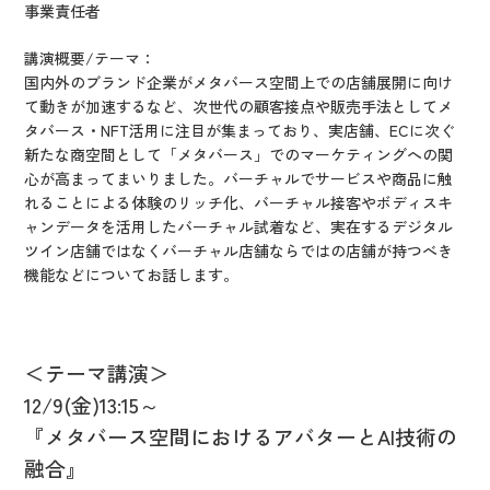
事業責任者
講演概要/テーマ：
国内外のブランド企業がメタバース空間上での店舗展開に向け
て動きが加速するなど、次世代の顧客接点や販売手法としてメ
タバース・NFT活用に注目が集まっており、実店舗、ECに次ぐ
新たな商空間として「メタバース」でのマーケティングへの関
心が高まってまいりました。バーチャルでサービスや商品に触
れることによる体験のリッチ化、バーチャル接客やボディスキ
ャンデータを活用したバーチャル試着など、実在するデジタル
ツイン店舗ではなくバーチャル店舗ならではの店舗が持つべき
機能などについてお話します。
＜テーマ講演＞
12/9(金)13:15～
『メタバース空間におけるアバターとAI技術の
融合』