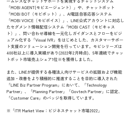
ームレスなチャットサポートを実現するチャットシステム
「MOBI AGENT(モビエージェント）」や、チャットボット
「MOBI BOT（モビボット）」、AI電話自答応答システム
「MOBI VOICE（モビボイス）」、LINE公式アカウントに対応し
たセグメント情報配信システム「MOBI CAST（モビキャス
ト）」、問い合わせ導線を一元化しガイダンスとフローをビジ
ュアル化する「Visual IVR」をはじめとした、カスタマーサポー
ト支援のソリューション開発を行っています。モビシリーズは
400社以上に導入実績があり(2022年2月時点)、5年連続でチャッ
トボット市場売上シェア1位
※
を獲得しました。
また、LINEが提供する各種法人向けサービスの拡販および機能
追加・改善をより積極的に推進することを目的に導入された
「LINE Biz Partner Program」において、「Technology
Partner」、「Planning Partner」「Govtech Partner」に認定、
「Customer Care」のバッジを取得しています。
※
「ITR Market View：ビジネスチャット市場2022」