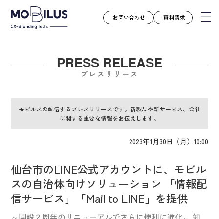
お問い合わせ
資料請求
PRESS RELEASE
モビルスとは
プレスリリース
サービス
導入事例
モビルスの配信するプレスリリースです。新製品や新サービス、会社
に関する重要な情報をお伝えします。
ユースケース
お知らせ
2023年1月30日（月）10:00
セミナー
仙台市のLINE公式アカウントに、モビル
お役立ち資料
スの自治体向けソリューション 「情報配
会社案内
信サービス」「Mail to LINE」を提供
採用情報
～開設２周年のリニューアルでさらに便利に進化。 知