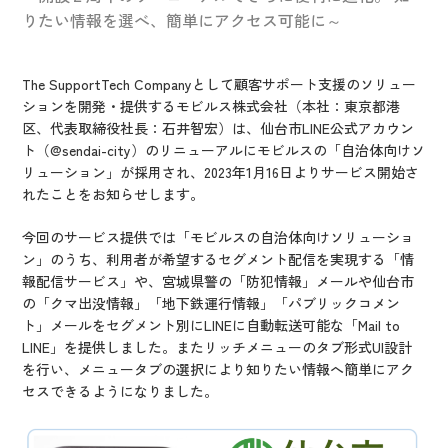
IR情報
りたい情報を選べ、簡単にアクセス可能に～
CX向上情報サイト
The SupportTech Companyとして顧客サポート支援のソリュー
ションを開発・提供するモビルス株式会社（本社：東京都港
区、代表取締役社長：石井智宏）は、仙台市LINE公式アカウン
ト（@sendai-city）のリニューアルにモビルスの「自治体向けソ
リューション」が採用され、2023年1月16日よりサービス開始さ
れたことをお知らせします。
今回のサービス提供では「モビルスの自治体向けソリューショ
ン」のうち、利用者が希望するセグメント配信を実現する「情
報配信サービス」や、宮城県警の「防犯情報」メールや仙台市
の「クマ出没情報」「地下鉄運行情報」「パブリックコメン
ト」メールをセグメント別にLINEに自動転送可能な「Mail to
LINE」を提供しました。またリッチメニューのタブ形式UI設計
を行い、メニュータブの選択により知りたい情報へ簡単にアク
セスできるようになりました。