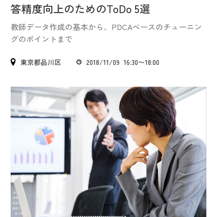
IR情報
答精度向上のためのToDo 5選
CX向上情報サイト
教師データ作成の基本から、PDCAベースのチューニン
グのポイントまで
東京都品川区
2018/11/09 16:30〜18:00