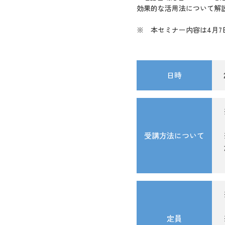
効果的な活用法について解
※ 本セミナー内容は4月
日時
受講方法について
定員