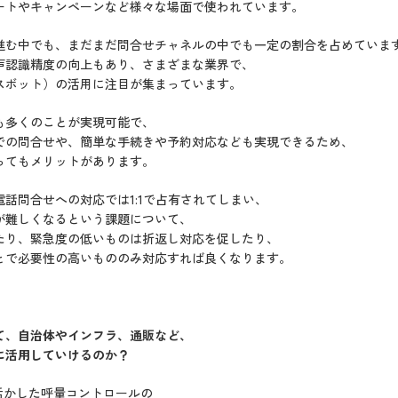
ートやキャンペーンなど様々な場面で使われています。
進む中でも、まだまだ問合せチャネルの中でも一定の割合を占めていま
声認識精度の向上もあり、さまざまな業界で、
スボット）の活用に注目が集まっています。
も多くのことが実現可能で、
での問合せや、簡単な手続きや予約対応なども実現できるため、
ってもメリットがあります。
話問合せへの対応では1:1で占有されてしまい、
が難しくなるという課題について、
たり、緊急度の低いものは折返し対応を促したり、
とで必要性の高いもののみ対応すれば良くなります。
て、自治体やインフラ、通販など、
に活用していけるのか？
活かした呼量コントロールの