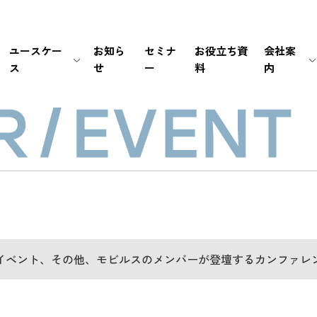
ユースケー
お知ら
セミナ
お役立ち資
会社案
ス
せ
ー
料
内
生保・損保
待ち時間・あふれ呼を改善
会社情報
新卒採用
経営情報
銀行・証券
書類手続き自動化
マネジメント
中途採用
IRライブラリ
メーカー
セキュリティの高い個別応対を
ミッション / バリュー
IRカレンダー
EC・小売り
ユーザーの利便性を向
個人情報の取扱いにつ
FAQ
その他（官公庁・インフラ）
電話応対時間を削減
PCI DSS認証について
免責事項
導入前後のサポートで
サステナビリティポリ
電子公告
イベント、その他、モビルスのメンバーが登壇するカンファレ