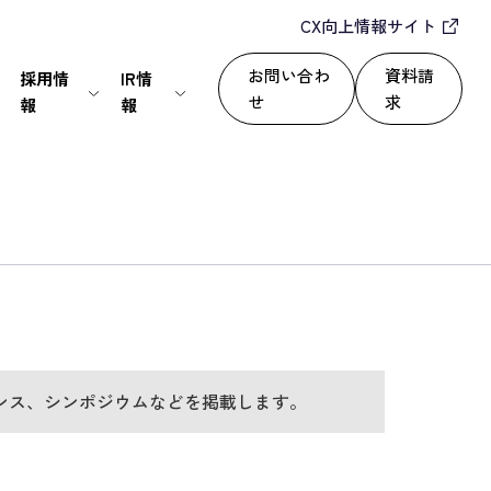
CX向上情報サイト
お問い合わ
資料請
採用情
IR情
せ
求
報
報
IT・通信
24/365で顧客満足度を向上
セールスパートナー
株式情報
上
いて
サービス
自動化によるROI改善
情報セキュリティ基本方針
ディスクロージャーポリシー
運用改善
シー
ンス、シンポジウムなどを掲載します。