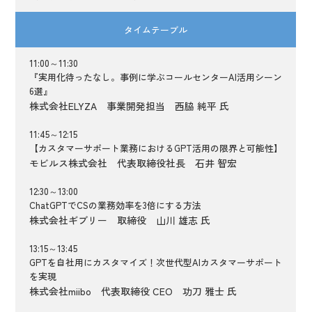
タイムテーブル
11:00～11:30
『実用化待ったなし。事例に学ぶコールセンターAI活用シーン
6選』
株式会社ELYZA 事業開発担当 西脇 純平 氏
11:45～12:15
【カスタマーサポート業務におけるGPT活用の限界と可能性】
モビルス株式会社 代表取締役社長 石井 智宏
12:30～13:00
ChatGPTでCSの業務効率を3倍にする方法
株式会社ギブリー 取締役 山川 雄志 氏
13:15～13:45
GPTを自社用にカスタマイズ！次世代型AIカスタマーサポート
を実現
株式会社miibo 代表取締役 CEO 功刀 雅士 氏