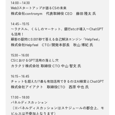
14:00～14:30
Web3スタートアップが語るCSの未来
株式会社contronym 代表取締役 CEO 藤田 隆太 氏
14:45～15:15
〜ラクスル、くらしのマーケット、銀行etcが導入〜ChatGPT
も活用！
顧客の疑問に0.001秒で答える自己解決エンジン「Helpfeel」
株式会社Helpfeel CTO/開発本部長 秋山 博紀 氏
15:30～16:00
CSにおけるGPT活用の落とし穴
カラクリ株式会社 取締役 CTO 中山 智文 氏
16:15～16:45
チャットを超えた!?最も有効活用できるのはAI検索とChatGPT
株式会社アイアクト 取締役CTO 西原 中也 氏
17:00～18:00
パネルディスカッション
（※パネルディスカッションはスケジュールの都合上、モ
ビルスは不参加となります）