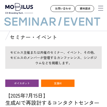
お問い合わせ
資料請求
モビルスとは
セミナー・イベント
サービス
導入事例
モビルス主催または共催のセミナー、イベント、その他、
モビルスのメンバーが登壇するカンファレンス、シンポジ
ユースケース
ウムなどを掲載します。
お知らせ
セミナー
お役立ち資料
ボイスボット
支援AI
会社案内
【2025年7月15日】
採用情報
生成AIで再設計するコンタクトセンター