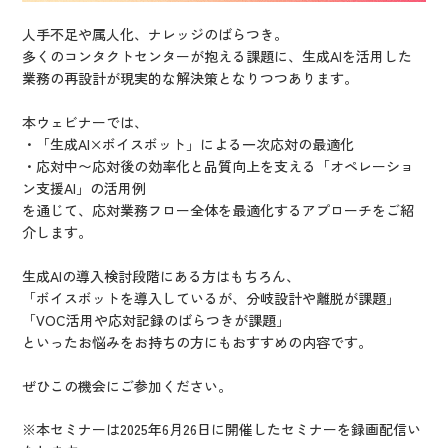
人手不足や属人化、ナレッジのばらつき。
多くのコンタクトセンターが抱える課題に、生成AIを活用した
業務の再設計が現実的な解決策となりつつあります。
本ウェビナーでは、
・「生成AI×ボイスボット」による一次応対の最適化
・応対中〜応対後の効率化と品質向上を支える「オペレーショ
ン支援AI」の活用例
を通じて、応対業務フロー全体を最適化するアプローチをご紹
介します。
生成AIの導入検討段階にある方はもちろん、
「ボイスボットを導入しているが、分岐設計や離脱が課題」
「VOC活用や応対記録のばらつきが課題」
といったお悩みをお持ちの方にもおすすめの内容です。
ぜひこの機会にご参加ください。
※本セミナーは2025年6月26日に開催したセミナーを録画配信い