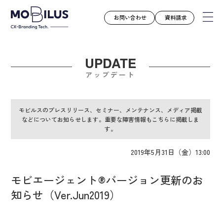
お問い合わせ
資料請求
UPDATE
モビルスとは
アップデート
サービス
導入事例
モビルスのプレスリリース、セミナー、メンテナンス、メディア掲載
などについてお知らせします。重要な障害情報もこちらに掲載しま
ユースケース
す。
お知らせ
2019年5月31日（金）13:00
セミナー
お役立ち資料
モビエージェント®バージョン更新のお
会社案内
知らせ（Ver.Jun2019）
採用情報