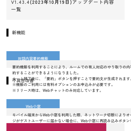
V1.43.4
(2023年10月19日)
アップデート内容
一覧
新機能
対話内容要約機能
要約機能を利用することにより、ルームでの有人対応のやり取りの内容
約することができるようになりました。
ルーム終了後に、「要約」ボタンを押すことで要約文が生成されます
不具合改善
※機能のご利用には有料オプションのお申込みが必要です。
※リリース時は、Webチャットのみ対応しています。
Web小窓
モバイル端末からWeb小窓を利用した際、ネットワーク切断によりオ
ジがゲストユーザーに届かない場合に、Web小窓に再読み込みボタン
取得できるよう改善しました。