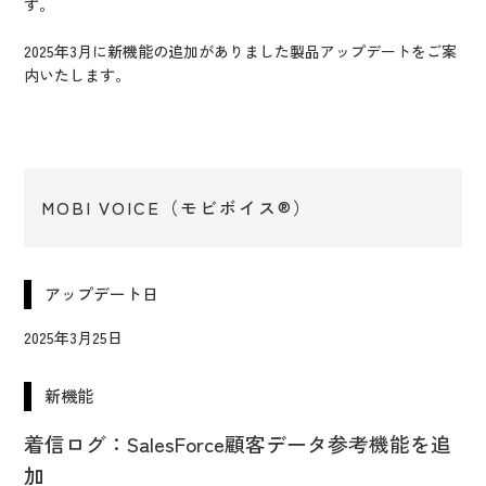
IR情報
す。
CX向上情報サイト
2025年3月に新機能の追加がありました製品アップデートをご案
内いたします。
MOBI VOICE（モビボイス®）
アップデート日
2025年3月25日
新機能
着信ログ：SalesForce顧客データ参考機能を追
加