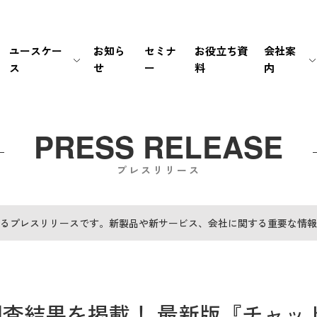
ユースケー
お知ら
セミナ
お役立ち資
会社案
ス
せ
ー
料
内
生保・損保
待ち時間・あふれ呼を改善
会社情報
新卒採用
経営情報
銀行・証券
書類手続き自動化
マネジメント
中途採用
IRライブラリ
PRESS RELEASE
プレスリリース
メーカー
セキュリティの高い個別応対を
ミッション / バリュー
IRカレンダー
EC・小売り
ユーザーの利便性を向
個人情報の取扱いにつ
FAQ
るプレスリリースです。新製品や新サービス、会社に関する重要な情報
その他（官公庁・インフラ）
電話応対時間を削減
PCI DSS認証について
免責事項
導入前後のサポートで
サステナビリティポリ
電子公告
査結果を掲載！ 最新版『チャッ