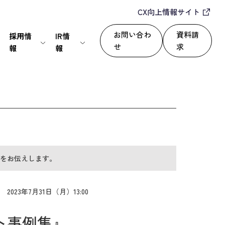
CX向上情報サイト
お問い合わ
資料請
採用情
IR情
せ
求
報
報
IT・通信
24/365で顧客満足度を向上
セールスパートナー
株式情報
上
いて
サービス
自動化によるROI改善
情報セキュリティ基本方針
ディスクロージャーポリシー
をお伝えします。
運用改善
シー
2023年7月31日（月）13:00
ト事例集』