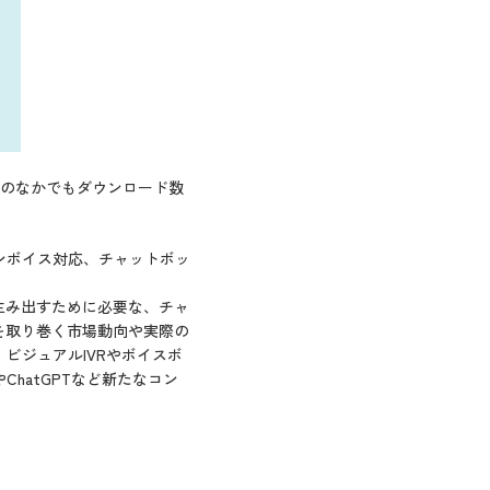
料のなかでもダウンロード数
ンボイス対応、チャットボッ
を生み出すために必要な、チャ
を取り巻く市場動向や実際の
ビジュアルIVRやボイスボ
hatGPTなど新たなコン